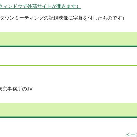
FRKqzc（別ウィンドウで外部サイトが開きます）
日タウンミーティングの記録映像に字幕を付したものです）
東京事務所のJV
ペー