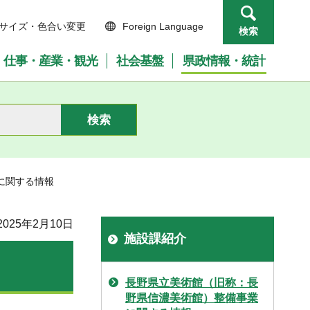
サイズ・色合い変更
Foreign Language
検索
仕事・産業・観光
社会基盤
県政情報・統計
に関する情報
025年2月10日
施設課紹介
長野県立美術館（旧称：長
野県信濃美術館）整備事業