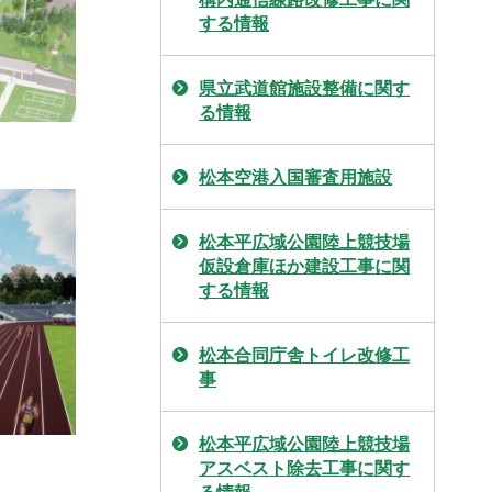
する情報
県立武道館施設整備に関す
る情報
松本空港入国審査用施設
松本平広域公園陸上競技場
仮設倉庫ほか建設工事に関
する情報
松本合同庁舎トイレ改修工
事
松本平広域公園陸上競技場
アスベスト除去工事に関す