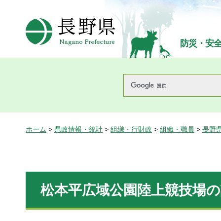
長野県Nagano Prefecture
防災・安
ホーム
>
県政情報・統計
>
組織・行財政
>
組織・職員
>
長野
松本平広域公園陸上競技場