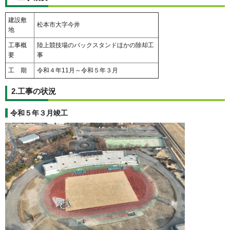
建設敷
松本市大字今井
地
工事概
陸上競技場のバックスタンドほかの除却工
要
事
工 期
令和４年11月～令和５年３月
2.工事の状況
令和５年３月竣工