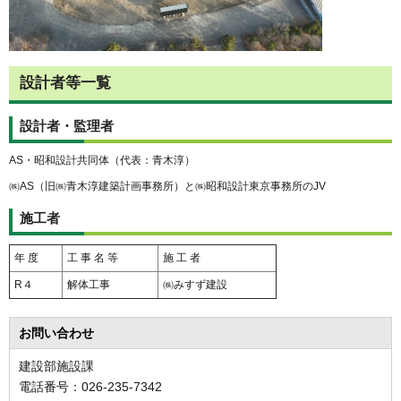
設計者等一覧
設計者・監理者
AS・昭和設計共同体（代表：青木淳）
㈱AS（旧㈱青木淳建築計画事務所）と㈱昭和設計東京事務所のJV
施工者
年 度
工 事 名 等
施 工 者
R４
解体工事
㈱みすず建設
お問い合わせ
建設部施設課
電話番号：026-235-7342