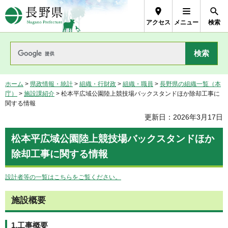
長野県Nagano Prefecture
アクセス
メニュー
検索
ホーム
>
県政情報・統計
>
組織・行財政
>
組織・職員
>
長野県の組織一覧（本
庁）
>
施設課紹介
> 松本平広域公園陸上競技場バックスタンドほか除却工事に
関する情報
更新日：2026年3月17日
松本平広域公園陸上競技場バックスタンドほか
除却工事に関する情報
設計者等の一覧はこちらをご覧ください。
施設概要
1.工事概要