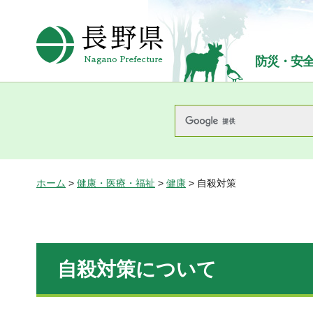
長野県Nagano Prefecture
防災・安
ホーム
>
健康・医療・福祉
>
健康
> 自殺対策
自殺対策について