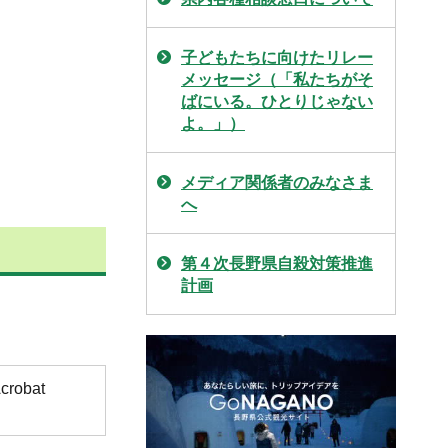
子どもたちに向けたリレー
メッセージ（「私たちがそ
ばにいる。ひとりじゃない
よ。」）
メディア関係者のみなさま
へ
第４次長野県自殺対策推進
計画
obat