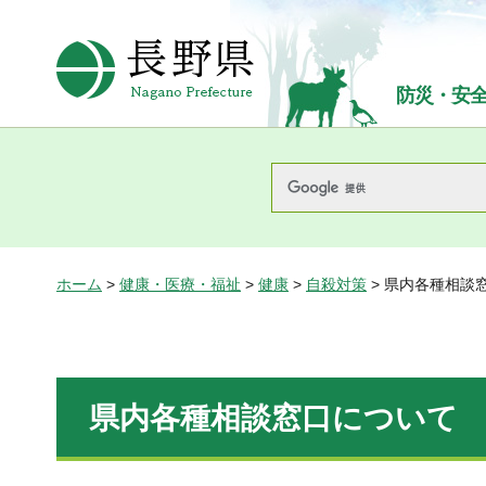
長野県Nagano Prefecture
防災・安
ホーム
>
健康・医療・福祉
>
健康
>
自殺対策
> 県内各種相談
県内各種相談窓口について