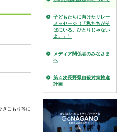
子どもたちに向けたリレー
メッセージ（「私たちがそ
ばにいる。ひとりじゃない
よ。」）
メディア関係者のみなさま
へ
第４次長野県自殺対策推進
計画
ひきこもり等に