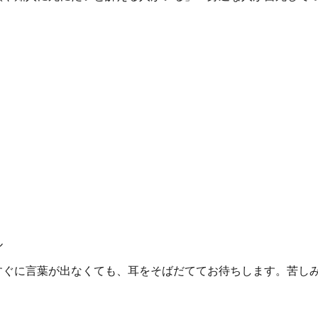
。
）
ル
ぐに言葉が出なくても、耳をそばだててお待ちします。苦し