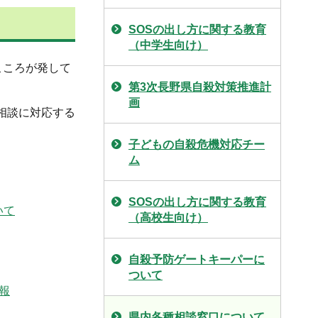
SOSの出し方に関する教育
（中学生向け）
こころが発して
第3次長野県自殺対策推進計
画
相談に対応する
子どもの自殺危機対応チー
ム
SOSの出し方に関する教育
いて
（高校生向け）
自殺予防ゲートキーパーに
ついて
報
県内各種相談窓口について