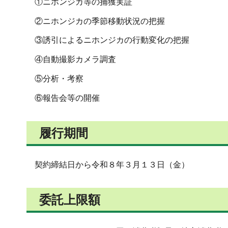
①ニホンジカ等の捕獲実証
②ニホンジカの季節移動状況の把握
③誘引によるニホンジカの行動変化の把握
④自動撮影カメラ調査
⑤分析・考察
⑥報告会等の開催
履行期間
契約締結日から令和８年３月１３日（金）
委託上限額