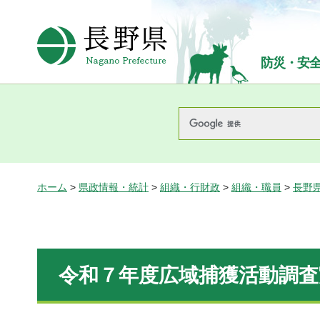
長野県Nagano Prefecture
防災・安
ホーム
>
県政情報・統計
>
組織・行財政
>
組織・職員
>
長野
令和７年度広域捕獲活動調