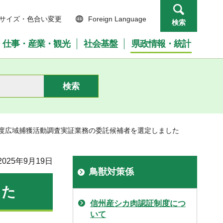
サイズ・色合い変更
Foreign Language
検索
仕事・産業・観光
社会基盤
県政情報・統計
年度広域捕獲活動調査実証業務の委託候補者を選定しました
025年9月19日
鳥獣対策係
した
信州産シカ肉認証制度につ
いて