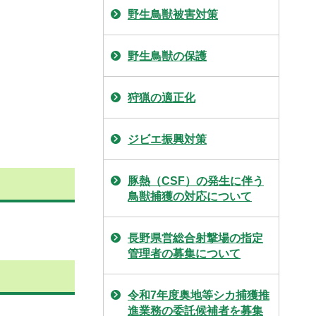
野生鳥獣被害対策
野生鳥獣の保護
狩猟の適正化
ジビエ振興対策
豚熱（CSF）の発生に伴う
鳥獣捕獲の対応について
長野県営総合射撃場の指定
管理者の募集について
令和7年度奥地等シカ捕獲推
進業務の委託候補者を募集