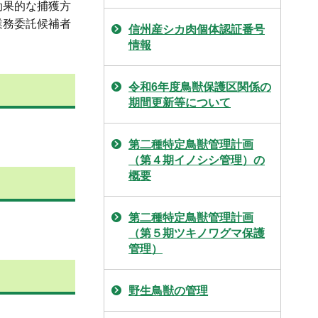
効果的な捕獲方
業務委託候補者
信州産シカ肉個体認証番号
情報
令和6年度鳥獣保護区関係の
期間更新等について
第二種特定鳥獣管理計画
（第４期イノシシ管理）の
概要
第二種特定鳥獣管理計画
（第５期ツキノワグマ保護
管理）
野生鳥獣の管理