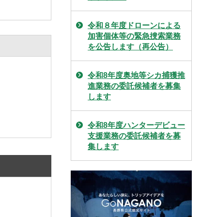
令和８年度ドローンによる
加害個体等の緊急捜索業務
を公告します（再公告）
令和8年度奥地等シカ捕獲推
進業務の委託候補者を募集
します
令和8年度ハンターデビュー
支援業務の委託候補者を募
集します