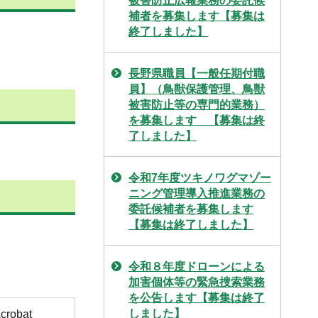
被害防止広報業務の委託候
補者を募集します【募集は
終了しました】
長野県職員【一般任期付職
員】（鳥獣保護管理、鳥獣
被害防止等の専門的業務）
を募集します 【募集は終
了しました】
令和7年度ツキノワグマゾー
ニング管理導入推進業務の
委託候補者を募集します
【募集は終了しました】
令和８年度ドローンによる
加害個体等の緊急捜索業務
を公告します【募集は終了
しました】
obat