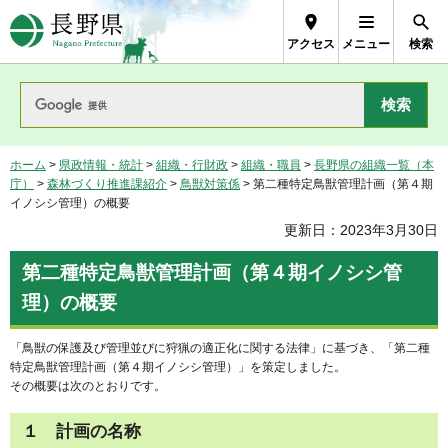
長野県Nagano Prefecture
アクセス
メニュー
検索
ホーム
>
県政情報・統計
>
組織・行財政
>
組織・職員
>
長野県の組織一覧（本
庁）
>
森林づくり推進課紹介
>
鳥獣対策係
> 第二種特定鳥獣管理計画（第４期
イノシシ管理）の概要
更新日：2023年3月30日
第二種特定鳥獣管理計画（第４期イノシシ管
理）の概要
「鳥獣の保護及び管理並びに狩猟の適正化に関する法律」に基づき、「第二種
特定鳥獣管理計画（第４期イノシシ管理）」を策定しました。
その概要は次のとおりです。
１ 計画の名称