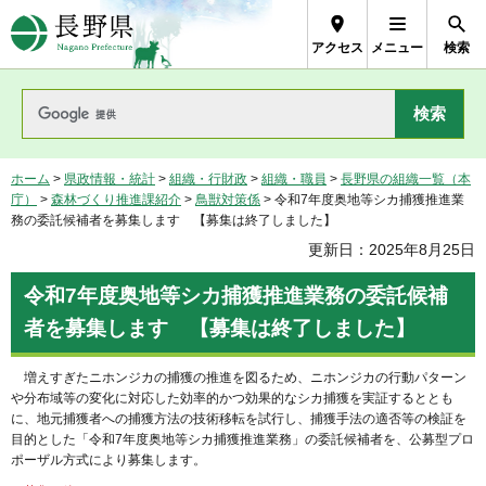
長野県Nagano Prefecture
アクセス
メニュー
検索
ホーム
>
県政情報・統計
>
組織・行財政
>
組織・職員
>
長野県の組織一覧（本
庁）
>
森林づくり推進課紹介
>
鳥獣対策係
> 令和7年度奥地等シカ捕獲推進業
務の委託候補者を募集します 【募集は終了しました】
更新日：2025年8月25日
令和7年度奥地等シカ捕獲推進業務の委託候補
者を募集します 【募集は終了しました】
増えすぎたニホンジカの捕獲の推進を図るため、ニホンジカの行動パターン
や分布域等の変化に対応した効率的かつ効果的なシカ捕獲を実証するととも
に、地元捕獲者への捕獲方法の技術移転を試行し、捕獲手法の適否等の検証を
目的とした「令和7年度奥地等シカ捕獲推進業務」の委託候補者を、公募型プロ
ポーザル方式により募集します。