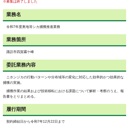
※募集は終了しました
業務名
令和7年度奥地等シカ捕獲推進業務
業務箇所
諏訪市四賀霧ケ峰
委託業務内容
ニホンジカの行動パターンや分布域等の変化に対応した効率的かつ効果的な
捕獲の実施。
捕獲作業の結果および技術移転における課題について解析・考察のうえ、報
告書をとりまとめる。
履行期間
契約締結日から令和7年12月22日まで