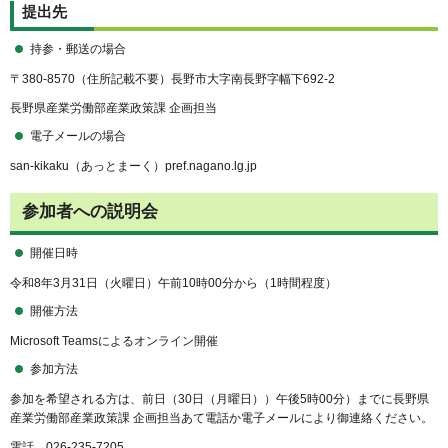
提出先
持参・郵送の場合
〒380-8570（住所記載不要）長野市大字南長野字幅下692-2
長野県産業労働部産業政策課 企画担当
電子メールの場合
san-kikaku（あっとまーく）pref.nagano.lg.jp
参加者への説明会
開催日時
令和8年3月31日（火曜日）午前10時00分から（1時間程度）
開催方法
Microsoft Teamsによるオンライン開催
参加方法
参加を希望される方は、前日（30日（月曜日））午後5時00分）までに長野県
産業労働部産業政策課 企画担当あて電話か電子メールにより御連絡ください。
電話 026-235-7205