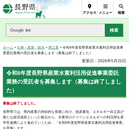
長野県Nagano Prefecture
アクセス
メニュー
検索
ホーム
>
仕事・産業・観光
>
商工業
> 令和8年度長野県産業水素利活用促進事
業委託業務の受託者を募集します（募集は終了しました）
更新日：2026年5月25日
令和8年度長野県産業水素利活用促進事業委託
業務の受託者を募集します（募集は終了しまし
た）
募集は終了しました。
長野県では、県内産業の持続的な発展に向け、脱炭素化、エネルギー自立及び
新たな経済成長といった観点から、水素等のクリーンエネルギーの利活用を産
学官連携により進めていくため、「令和8年度長野県産業水素利活用促進事業」
を実施します。