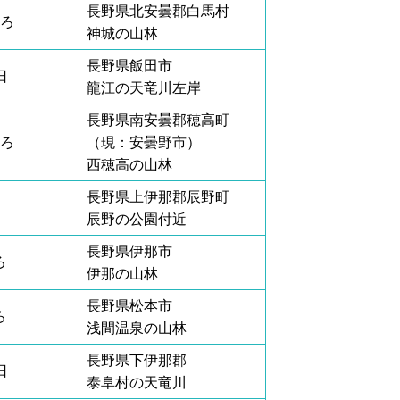
長野県北安曇郡白馬村
ころ
神城の山林
長野県飯田市
日
龍江の天竜川左岸
長野県南安曇郡穂高町
ころ
（現：安曇野市）
西穂高の山林
長野県上伊那郡辰野町
辰野の公園付近
長野県伊那市
ろ
伊那の山林
長野県松本市
ろ
浅間温泉の山林
長野県下伊那郡
日
泰阜村の天竜川