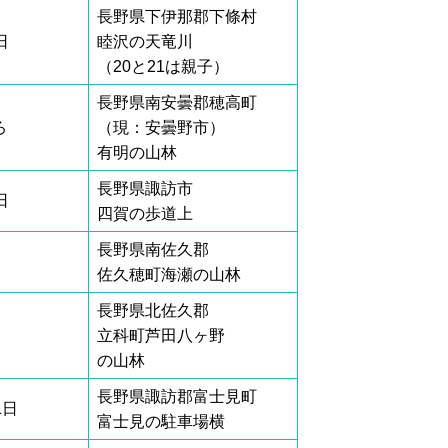
長野県下伊那郡下條村
日
睦沢の天竜川
（20と21は親子）
長野県南安曇郡穂高町
ろ
（現：安曇野市）
有明の山林
長野県諏訪市
日
四賀の歩道上
長野県南佐久郡
佐久穂町海瀬の山林
長野県北佐久郡
立科町芦田八ヶ野
の山林
長野県諏訪郡富士見町
1日
富士見の駐車場横