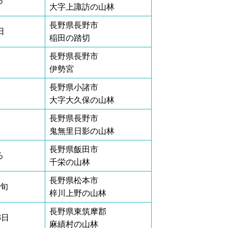
ろ
大字上諏訪の山林
長野県長野市
日
稲田の踏切
長野県長野市
伊勢宮
長野県小諸市
大字大久保の山林
長野県長野市
鬼無里日影の山林
長野県飯田市
ろ
千栄の山林
長野県松本市
上旬
梓川上野の山林
長野県東筑摩郡
3日
麻績村の山林