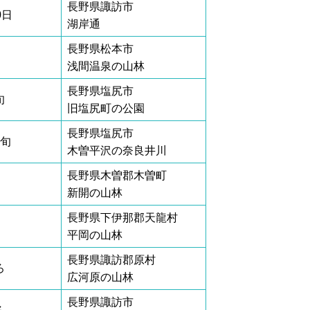
長野県諏訪市
0日
湖岸通
長野県松本市
浅間温泉の山林
長野県塩尻市
旬
旧塩尻町の公園
長野県塩尻市
上旬
木曽平沢の奈良井川
長野県木曽郡木曽町
新開の山林
長野県下伊那郡天龍村
平岡の山林
長野県諏訪郡原村
ろ
広河原の山林
長野県諏訪市