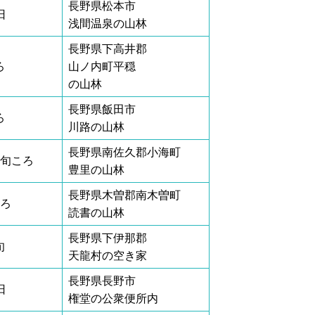
長野県松本市
日
浅間温泉の山林
長野県下高井郡
ろ
山ノ内町平穏
の山林
長野県飯田市
ろ
川路の山林
長野県南佐久郡小海町
初旬ころ
豊里の山林
長野県木曽郡南木曽町
ころ
読書の山林
長野県下伊那郡
旬
天龍村の空き家
長野県長野市
日
権堂の公衆便所内