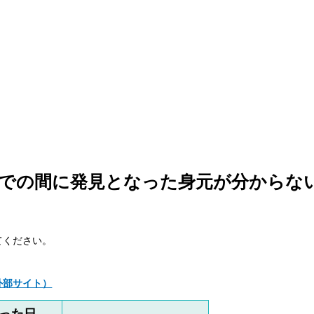
までの間に
発見となった身元が分からな
てください。
外部サイト）
った日