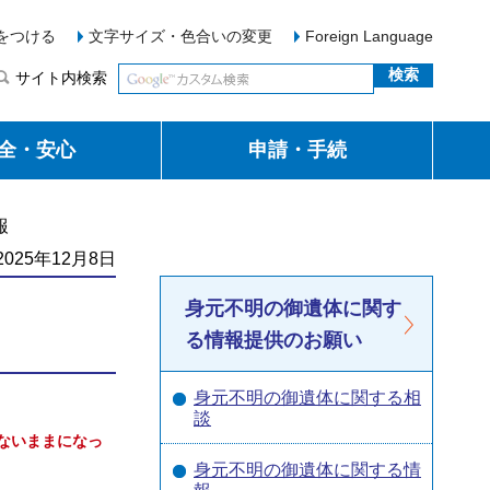
をつける
文字サイズ・色合いの変更
Foreign Language
サイト内検索
全・安心
申請・手続
報
025年12月8日
身元不明の御遺体に関す
る情報提供のお願い
身元不明の御遺体に関する相
談
れないままになっ
身元不明の御遺体に関する情