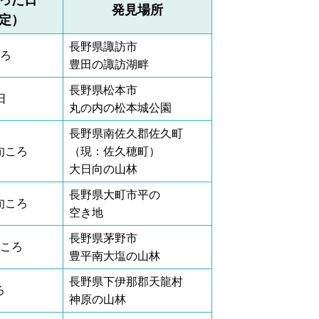
発見場所
定）
長野県諏訪市
ころ
豊田の諏訪湖畔
長野県松本市
日
丸の内の松本城公園
長野県南佐久郡佐久町
旬ころ
（現：佐久穂町）
大日向の山林
長野県大町市平の
旬ころ
空き地
長野県茅野市
月ころ
豊平南大塩の山林
長野県下伊那郡天龍村
ろ
神原の山林