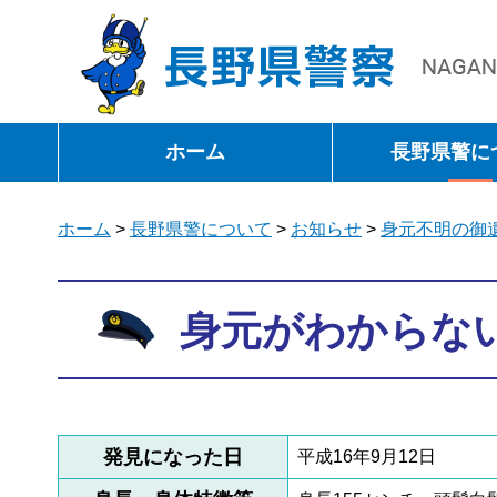
長野県警察
ホーム
長野県警に
ホーム
>
長野県警について
>
お知らせ
>
身元不明の御
身元がわからない
発見になった日
平成16年9月12日