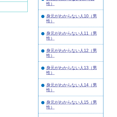
性）
身元がわからない人10（男
性）
身元がわからない人11（男
性）
身元がわからない人12（男
性）
身元がわからない人13（男
性）
身元がわからない人14（男
性）
身元がわからない人15（男
性）