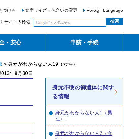
をつける
文字サイズ・色合いの変更
Foreign Language
サイト内検索
全・安心
申請・手続
報
> 身元がわからない人19（女性）
013年8月30日
身元不明の御遺体に関す
る情報
身元がわからない人1（男
性）
身元がわからない人2（女