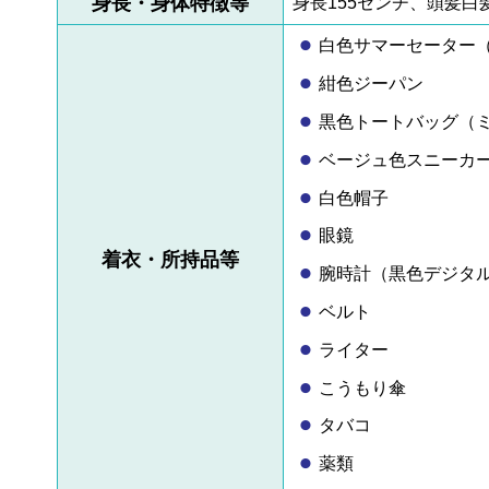
身長・身体特徴等
身長155センチ、頭髪
白色サマーセーター（C
紺色ジーパン
黒色トートバッグ（
ベージュ色スニーカー（
白色帽子
眼鏡
着衣・所持品等
腕時計（黒色デジタ
ベルト
ライター
こうもり傘
タバコ
薬類