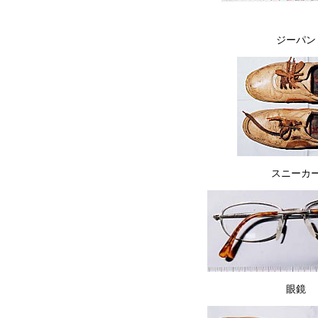
ジーパン
スニーカ
眼鏡