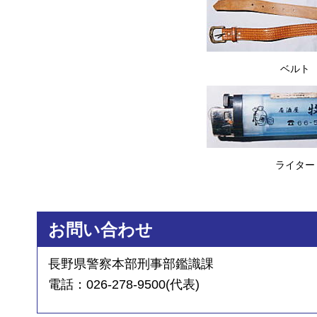
ベルト
ライター
お問い合わせ
長野県警察本部刑事部鑑識課
電話：026-278-9500(代表)