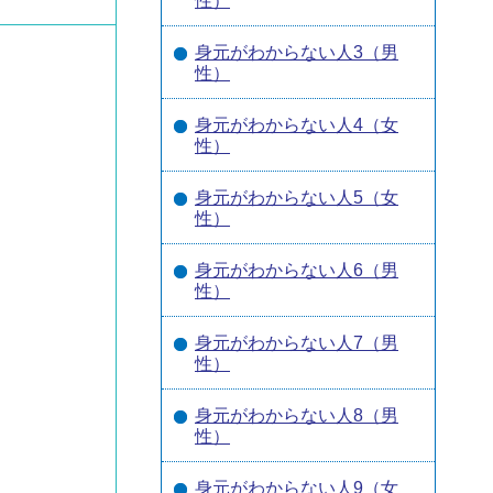
性）
身元がわからない人3（男
性）
身元がわからない人4（女
性）
身元がわからない人5（女
性）
身元がわからない人6（男
性）
身元がわからない人7（男
性）
身元がわからない人8（男
性）
身元がわからない人9（女