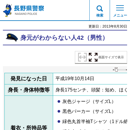
長野県警察
検索
メニュー
更新日：2013年8月30日
身元がわからない人42（男性）
画面サイズで表示
発見になった日
平成19年10月14日
身長・身体特徴等
身長175センチ、頭髪：短め、ほく
灰色ジャージ（サイズL）
黒色パーカー（サイズL）
緑色丸首半袖Tシャツ（1ドル紙
着衣・所持品等