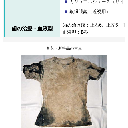
カジュアルシューズ（サイズ2
銀縁眼鏡（近視用）
歯の治療痕：上右6、上左6、下右6
歯の治療・血液型
血液型：B型
着衣・所持品の写真