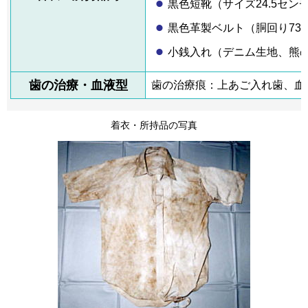
黒色短靴（サイズ24.5セン
黒色革製ベルト（胴回り73
小銭入れ（デニム生地、熊
歯の治療・血液型
歯の治療痕：上あご入れ歯、血
着衣・所持品の写真