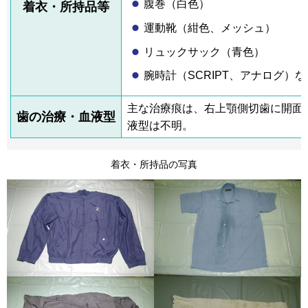
腹巻（白色）
着衣・所持品等
運動靴（紺色、メッシュ）
リュックサック（青色）
腕時計（SCRIPT、アナログ）な
主な治療痕は、右上顎側切歯に開面
歯の治療・血液型
液型は不明。
着衣・所持品の写真