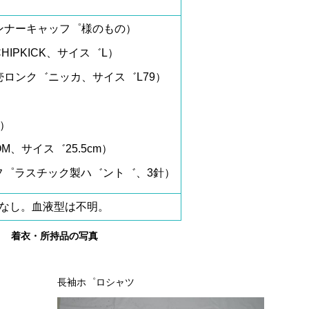
ンナーキャッフ゜様のもの）
IPKICK、サイス゛L）
ロンク゛ニッカ、サイス゛L79）
）
M、サイス゛25.5cm）
、フ゜ラスチック製ハ゛ント゛、3針）
なし。血液型は不明。
着衣・所持品の写真
長袖ホ゜ロシャツ