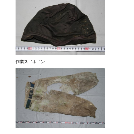
作業ス゛ホ゛ン