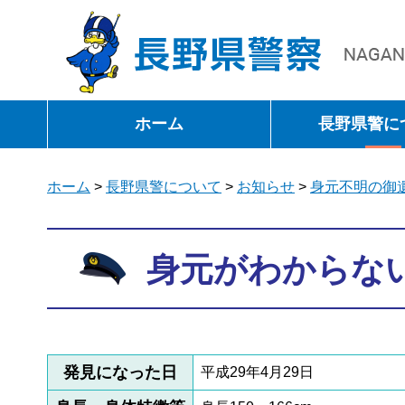
長野県警察
ホーム
長野県警に
ホーム
>
長野県警について
>
お知らせ
>
身元不明の御
身元がわからない
発見になった日
平成29年4月29日