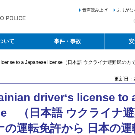
音声読み上げ
ふりがな
ついて
事件・事故
安
n driver‘s license to a Japanese license（日本
更新日：2
inian driver‘s license to 
icense （日本語 ウクライナ
ナの運転免許から 日本の運