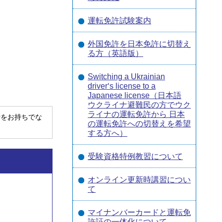
運転免許試験案内
外国免許を日本免許に切替え
る方（英語版）
Switching a Ukrainian
driver‘s license to a
Japanese license（日本語
ウクライナ避難民の方でウク
ライナの運転免許から 日本
derをお持ちでな
の運転免許への切替えを希望
する方へ）
受験資格特例教習について
オンライン更新時講習につい
て
マイナンバーカードと運転免
許証の一体化について