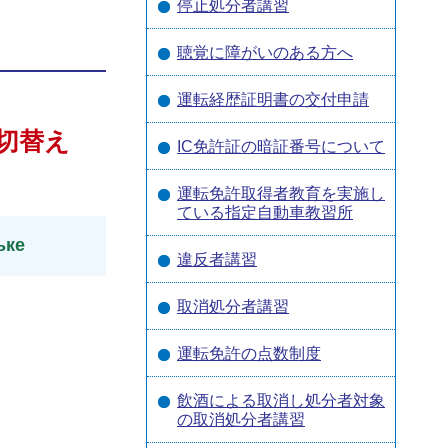
停止処分者講習
聴覚に障がいのある方へ
運転経歴証明書の交付申請
切替え
IC免許証の暗証番号について
運転免許取得者教育を実施し
ている指定自動車教習所
ьке
違反者講習
取消処分者講習
運転免許の点数制度
飲酒による取消し処分者対象
の取消処分者講習