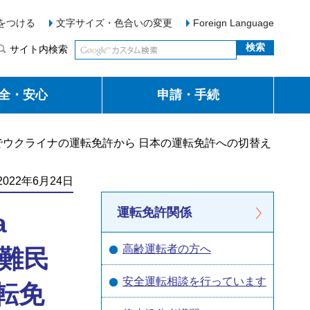
をつける
文字サイズ・色合いの変更
Foreign Language
サイト内検索
全・安心
申請・手続
語 ウクライナ避難民の方でウクライナの運転免許から 日本の運転免許への切替え
022年6月24日
運転免許関係
a
高齢運転者の方へ
避難民
安全運転相談を行っています
転免