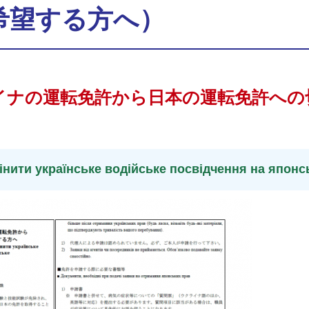
希望する方へ）
イナの運転免許から日本の運転免許への
мінити українське водійське посвідчення на японс