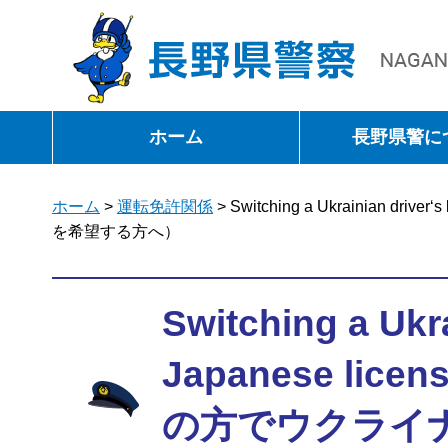
長野県警察
ホーム
長野県警に
ホーム
>
運転免許関係
> Switching a Ukrainia
を希望する方へ）
Switching a Ukra
Japanese l
の方でウクライ