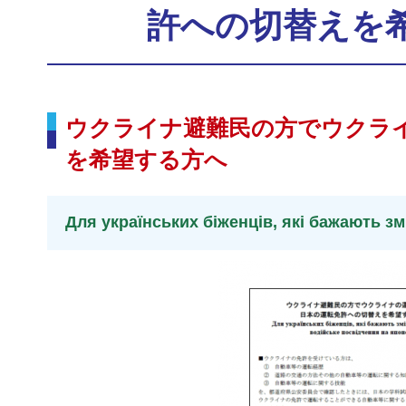
許への切替えを
ウクライナ避難民の方でウクラ
を希望する方へ
Для українських біженців, які бажають з