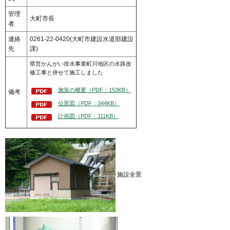
管理
大町市長
者
連絡
0261-22-0420(大町市建設水道部建設
先
課)
県営かんがい排水事業町川地区の水路改
修工事と併せて施工しました
施策の概要（PDF：153KB）
備考
位置図（PDF：344KB）
計画図（PDF：111KB）
施設全景