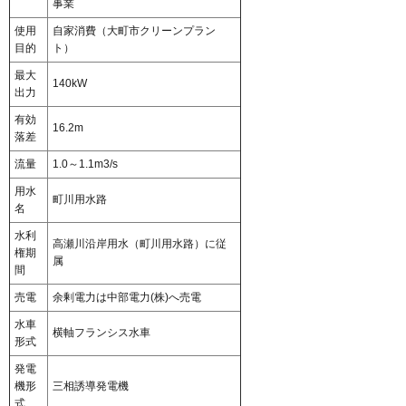
事業
使用
自家消費（大町市クリーンプラン
目的
ト）
最大
140kW
出力
有効
16.2m
落差
流量
1.0～1.1m3/s
用水
町川用水路
名
水利
高瀬川沿岸用水（町川用水路）に従
権期
属
間
売電
余剰電力は中部電力(株)へ売電
水車
横軸フランシス水車
形式
発電
機形
三相誘導発電機
式