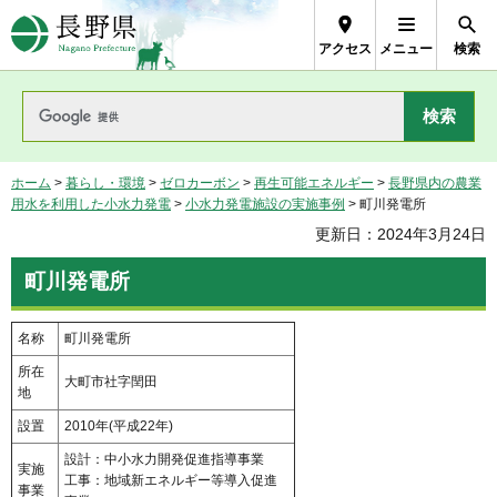
長野県Nagano Prefecture
アクセス
メニュー
検索
ホーム
>
暮らし・環境
>
ゼロカーボン
>
再生可能エネルギー
>
長野県内の農業
用水を利用した小水力発電
>
小水力発電施設の実施事例
> 町川発電所
更新日：2024年3月24日
町川発電所
名称
町川発電所
所在
大町市社字閏田
地
設置
2010年(平成22年)
設計：中小水力開発促進指導事業
実施
工事：地域新エネルギー等導入促進
事業