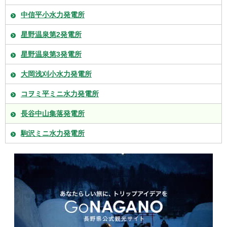
中信平小水力発電所
星野温泉第2発電所
星野温泉第3発電所
大岡浅刈小水力発電所
コヲミ平ミニ水力発電所
長谷中山集落発電所
駒沢ミニ水力発電所