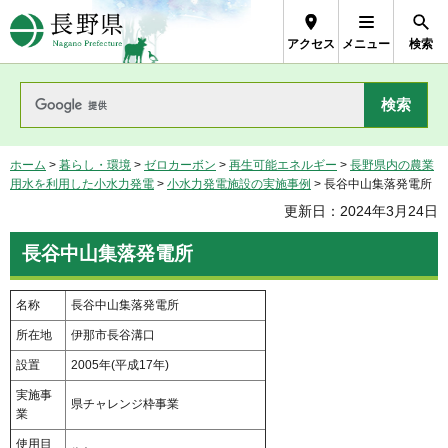
長野県Nagano Prefecture
アクセス
メニュー
検索
ホーム
>
暮らし・環境
>
ゼロカーボン
>
再生可能エネルギー
>
長野県内の農業
用水を利用した小水力発電
>
小水力発電施設の実施事例
> 長谷中山集落発電所
更新日：2024年3月24日
長谷中山集落発電所
名称
長谷中山集落発電所
所在地
伊那市長谷溝口
設置
2005年(平成17年)
実施事
県チャレンジ枠事業
業
使用目