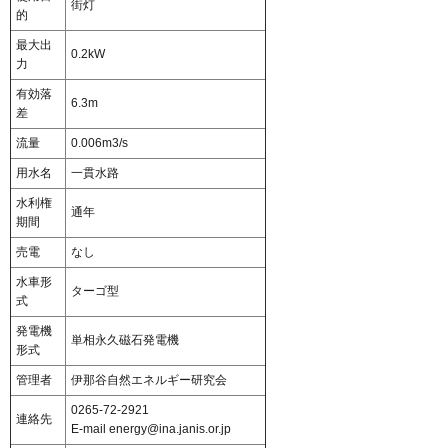
街灯
的
最大出
0.2kW
力
有効落
6.3m
差
流量
0.006m3/s
用水名
一貫水路
水利権
通年
期間
売電
なし
水車形
ターゴ型
式
発電機
単相永久磁石発電機
形式
管理者
伊那谷自然エネルギー研究会
0265-72-2921
連絡先
E-mail energy@ina.janis.or.jp