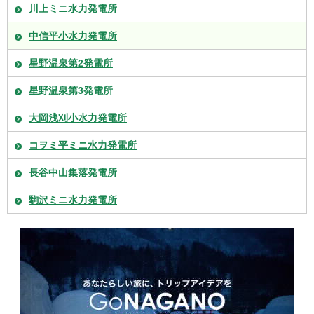
川上ミニ水力発電所
中信平小水力発電所
星野温泉第2発電所
星野温泉第3発電所
大岡浅刈小水力発電所
コヲミ平ミニ水力発電所
長谷中山集落発電所
駒沢ミニ水力発電所