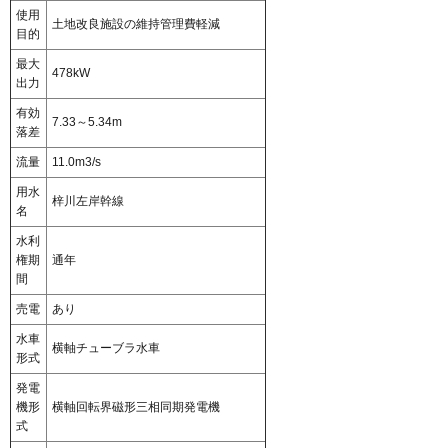
使用
土地改良施設の維持管理費軽減
目的
最大
478kW
出力
有効
7.33～5.34m
落差
流量
11.0m3/s
用水
梓川左岸幹線
名
水利
権期
通年
間
売電
あり
水車
横軸チューブラ水車
形式
発電
機形
横軸回転界磁形三相同期発電機
式