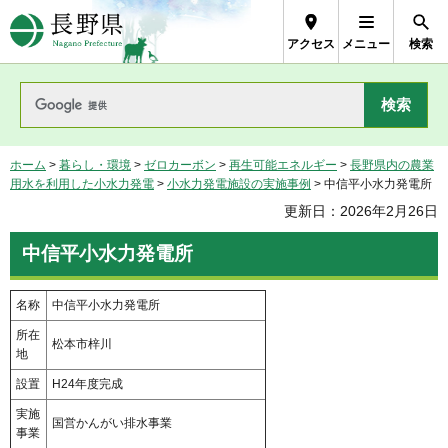
長野県Nagano Prefecture
アクセス
メニュー
検索
ホーム
>
暮らし・環境
>
ゼロカーボン
>
再生可能エネルギー
>
長野県内の農業
用水を利用した小水力発電
>
小水力発電施設の実施事例
> 中信平小水力発電所
更新日：2026年2月26日
中信平小水力発電所
名称
中信平小水力発電所
所在
松本市梓川
地
設置
H24年度完成
実施
国営かんがい排水事業
事業