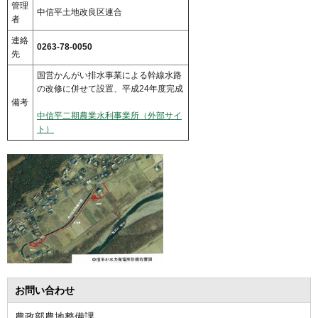
管理
中信平土地改良区連合
者
連絡
0263-78-0050
先
国営かんがい排水事業による幹線水路
の改修に併せて設置、平成24年度完成
備考
中信平二期農業水利事業所（外部サイ
ト）
お問い合わせ
農政部農地整備課