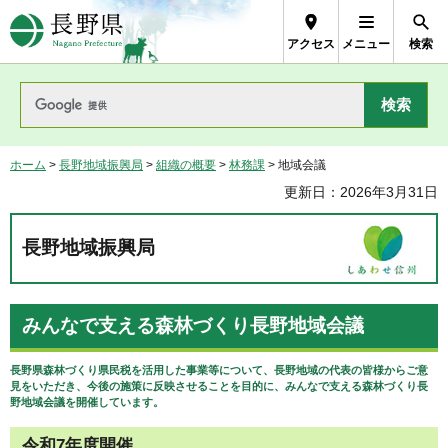
長野県Nagano Prefecture
アクセス
メニュー
検索
ホーム
>
長野地域振興局
>
組織の概要
>
林務課
> 地域会議
更新日：2026年3月31日
長野地域振興局
みんなで支える森林づくり長野地域会議
長野県森林づくり県民税を活用した事業等について、長野地域の代表の皆様からご意
見をいただき、今後の施策に反映させることを目的に、みんなで支える森林づくり長
野地域会議を開催しています。
令和7年度開催