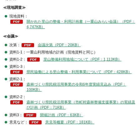
≪現地調査≫
現地資料：
開かれた里山の整備・利用計画書（一重山みらい会議）（PDF：
4,747KB）
≪会議≫
次第：
会議次第（PDF：20KB）
資料1-1：一重山利用地域の計画（現地資料と同じ）
資料1-2：
里山整備利用地域について（PDF：1,113KB）
資料1-3：
県民協働による里山整備・利用事業について（PDF：428KB）
資料2-1：
森林づくり県民税活用事業の令和6年度実績見込み（PDF：
100KB）
資料2-2：
森林づくり県民税活用事業（市町村森林整備支援事業）の実績及
び計画（PDF：71KB）
資料3：
開催計画（PDF：63KB）
意見など：
意見等概要（PDF：181KB）