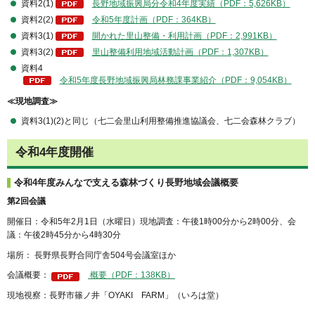
資料2(1)
長野地域振興局分令和4年度実績（PDF：5,626KB）
資料2(2)
令和5年度計画（PDF：364KB）
資料3(1)
開かれた里山整備・利用計画（PDF：2,991KB）
資料3(2)
里山整備利用地域活動計画（PDF：1,307KB）
資料4
令和5年度長野地域振興局林務課事業紹介（PDF：9,054KB）
≪現地調査≫
資料3(1)(2)と同じ（七二会里山利用整備推進協議会、七二会森林クラブ）
令和4年度開催
令和4年度みんなで支える森林づくり長野地域会議概要
第2回会議
開催日：令和5年2月1日（水曜日）現地調査：午後1時00分から2時00分、会
議：午後2時45分から4時30分
場所： 長野県長野合同庁舎504号会議室ほか
会議概要：
概要（PDF：138KB）
現地視察：長野市篠ノ井「OYAKI FARM」（いろは堂）