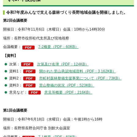
令和7年度みんなで支える森林づくり長野地域会議を開催しました。
第2回会議概要
開催日：令和7年11月6日（木曜日）会議：10時から14時30分
場所：長野市役所松代支所及び現地視察
会議概要：
7-2概要（PDF：60KB）
【資料】
次第：
次第及び名簿（PDF：124KB）
資料1：
開かれた里山承認地域資料（PDF：3,162KB）
資料2：
市町村森林整備支援事業について（PDF：73KB）
資料3：
里山整備の状況（PDF：523KB）
意見など：
意見等概要（PDF：216KB）
第1回会議概要
開催日：令和7年6月18日（水曜日）会議：午後1時から16時
場所：長野県長野合同庁舎 別館大会議室
会議概要：
7-1概要（PDF：60KB）