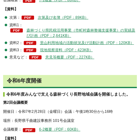
【資料】
次第：
次第及び名簿（PDF：89KB）
資料1：
森林づくり県民税活用事業（市町村森林整備支援事業）の実績及
び計画（PDF：2,641KB）
資料2：
里山利用地域の活動状況及び活動計画（PDF：120KB）
資料3：
現地視察資料（PDF：423KB）
意見など：
意見等概要（PDF：227KB）
令和6年度開催
令和6年度みんなで支える森林づくり長野地域会議を開催しました。
第2回会議概要
開催日：令和7年2月28日（金曜日）会議：午後1時30分から16時
場所：長野県千曲建設事務所 101号会議室
会議概要：
6-2概要（PDF：60KB）
【資料】