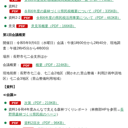
資料2
令和6年度の森林づくり県民税概要について（PDF：335KB）
資料2-2
令和6年度の県民税活用事業について（PDF：463KB）
意見
意見等概要（PDF：166KB）
第1回会議概要
開催日：令和5年9月6日（水曜日）会議：午後1時00分から2時40分、現地調
査：午後2時45分から4時00分
場所：長野市七二会支所ほか
会議概要：
概要（PDF：224KB）
現地視察：長野市七二会、七二会2地区（開かれた里山整備・利用計画申請地
区）七二会3地区（里山整備利用地域）
【資料】
≪会議≫
次第（PDF：219KB）
資料1令和4年度みんなで支える森林づくりレポート（林務部HPを参照→
長
野県森林づくり県民税のページ
）
資料2目次（PDF：96KB）