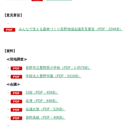
【意見要旨】
・
みんなで支える森林づくり長野地域会議意見要旨（PDF：204KB）
【資料】
≪現地調査≫
・
長野市立豊野西小学校（PDF：1,057KB）
・
学校法人豊野学園（PDF：541KB）
≪会議≫
・
日程（PDF：45KB）
・
名簿（PDF：84KB）
・
会議次第（PDF：52KB）
・
資料表紙（PDF：40KB）
・