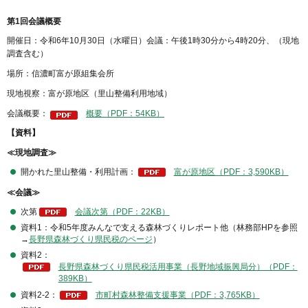
第1回会議概要
開催日：令和6年10月30日（水曜日）会議：午後1時30分から4時20分、（現地
調査含む）
場所：信濃町富が原組集会所
現地視察：富が原地区（里山整備利用地域）
会議概要：
概要（PDF：54KB）
【資料】
≪現地調査≫
開かれた里山整備・利用計画：
富が原地区（PDF：3,590KB）
≪会議≫
次第
会議次第（PDF：22KB）
資料1：令和5年度みんなで支える森林づくりレポート他（林務部HPを参照
→
長野県森林づくり県民税のページ
）
資料2：
長野県森林づくり県民税活用事業（長野地域振興局分）（PDF：
389KB）
資料2-2：
市町村森林整備支援事業（PDF：3,765KB）