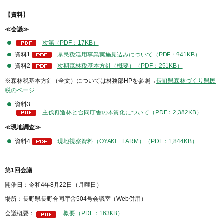
【資料】
≪会議≫
次第（PDF：17KB）
資料1
県民税活用事業実施見込みについて（PDF：941KB）
資料2
次期森林税基本方針（概要）（PDF：251KB）
※森林税基本方針（全文）については林務部HPを参照→
長野県森林づくり県民
税のページ
資料3
主伐再造林と合同庁舎の木質化について（PDF：2,382KB）
≪現地調査≫
資料4
現地視察資料（OYAKI FARM）（PDF：1,844KB）
第1回会議
開催日：令和4年8月22日（月曜日）
場所：長野県長野合同庁舎504号会議室（Web併用）
会議概要：
概要（PDF：163KB）