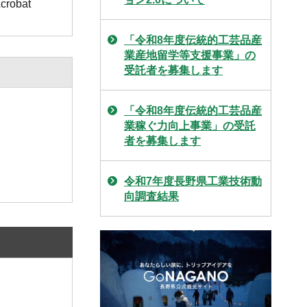
obat
「令和8年度伝統的工芸品産
業産地留学等支援事業」の
受託者を募集します
「令和8年度伝統的工芸品産
業稼ぐ力向上事業」の受託
者を募集します
令和7年度長野県工業技術動
向調査結果