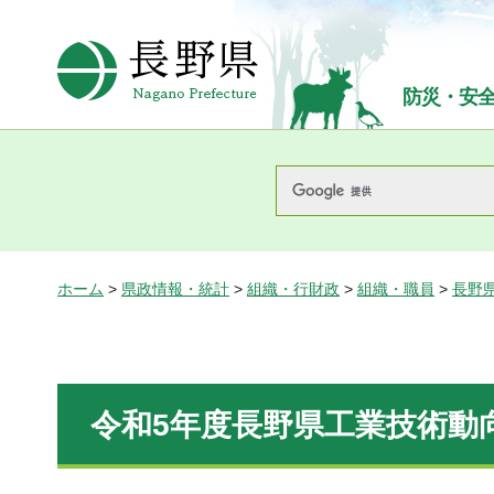
長野県Nagano Prefecture
防災・安
ホーム
>
県政情報・統計
>
組織・行財政
>
組織・職員
>
長野
令和5年度長野県工業技術動