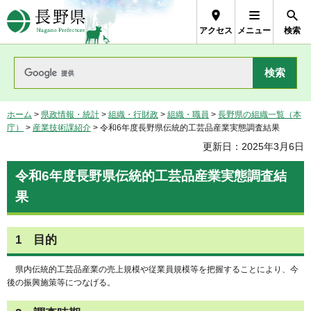
長野県Nagano Prefecture
アクセス
メニュー
検索
ホーム
>
県政情報・統計
>
組織・行財政
>
組織・職員
>
長野県の組織一覧（本
庁）
>
産業技術課紹介
> 令和6年度長野県伝統的工芸品産業実態調査結果
更新日：2025年3月6日
令和6年度長野県伝統的工芸品産業実態調査結
果
1 目的
県内伝統的工芸品産業の売上規模や従業員規模等を把握することにより、今
後の振興施策等につなげる。