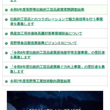
ます
令和6年度長野県伝統的工芸品産業実態調査結果
伝統的工芸品とのコラボレーションで魅力発信等を行う事業
者を募集します
県産加工用米価格高騰対策事業補助金について
長野県食品製造業振興ビジョン2.0について
「令和8年度伝統的工芸品産業産地留学等支援事業」の受託者
を募集します
「令和8年度伝統的工芸品産業稼ぐ力向上事業」の受託者を募
集します
令和7年度長野県工業技術動向調査結果