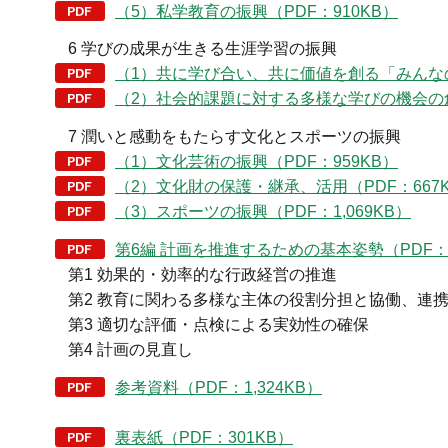
（5）私学教育の振興（PDF：910KB）
6 学びの成果が生きる生涯学習の振興
（1）共に学び合い、共に価値を創る「みんなの
（2）社会的課題に対する多様な学びの機会の創出
7 潤いと感動をもたらす文化とスポーツの振興
（1）文化芸術の振興（PDF：959KB）
（2）文化財の保護・継承、活用（PDF：667
（3）スポーツの振興（PDF：1,069KB）
第6編 計画を推進するための基本姿勢（PDF：5
第1 効果的・効率的な行政経営の推進
第2 教育に関わる多様な主体の役割分担と協働、連
第3 適切な評価・点検による実効性の確保
第4 計画の見直し
参考資料（PDF：1,324KB）
裏表紙（PDF：301KB）