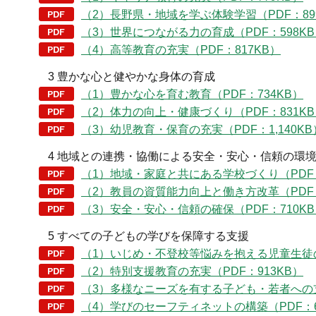
（2）長野県・地域を学ぶ体験学習（PDF：89
（3）世界につながる力の育成（PDF：598K
（4）高等教育の充実（PDF：817KB）
3 豊かな心と健やかな身体の育成
（1）豊かな心を育む教育（PDF：734KB）
（2）体力の向上・健康づくり（PDF：831K
（3）幼児教育・保育の充実（PDF：1,140KB
4 地域との連携・協働による安全・安心・信頼の環
（1）地域・家庭と共にある学校づくり（PDF：
（2）教員の資質能力向上と働き方改革（PDF：
（3）安全・安心・信頼の確保（PDF：710K
5 すべての子どもの学びを保障する支援
（1）いじめ・不登校等悩みを抱える児童生徒の
（2）特別支援教育の充実（PDF：913KB）
（3）多様なニーズを有する子ども・若者への支援
（4）学びのセーフティネットの構築（PDF：6