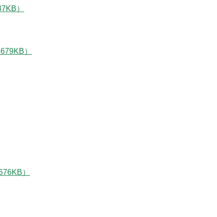
7KB）
79KB）
76KB）