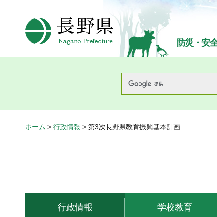
長野県Nagano Prefecture
防災・安
ホーム
>
行政情報
> 第3次長野県教育振興基本計画
行政情報
学校教育