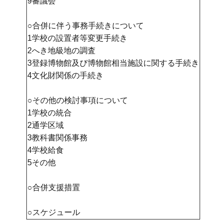
9審議会
○合併に伴う事務手続きについて
1学校の設置者等変更手続き
2へき地級地の調査
3登録博物館及び博物館相当施設に関する手続き
4文化財関係の手続き
○その他の検討事項について
1学校の統合
2通学区域
3教科書関係事務
4学校給食
5その他
○合併支援措置
○スケジュール