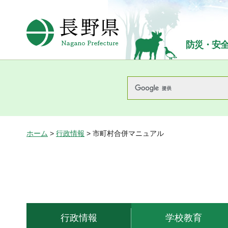
長野県Nagano Prefecture
防災・安
ホーム
>
行政情報
> 市町村合併マニュアル
行政情報
学校教育