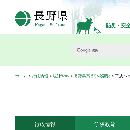
長野県Nagano Prefecture
防災・安
ホーム
>
行政情報
>
統計資料
>
長野県高等学校要覧
> 平成2
行政情報
学校教育