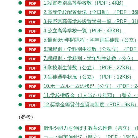
1.設置者別高等学校数（PDF：4KB）
2.高等学校配置状況（全日制）（PDF：36
3.長野県高等学校設置学科一覧（PDF：31
4.公立高等学校一覧（PDF：43KB）
5.最近6か年間課程・学年別生徒数（公立）（
6.課程別・学科別生徒数（公私立）（PDF：
7.課程別・学科別・学年別生徒数（公立）（
8.学校別生徒数（公立）（PDF：27KB）
9.生徒通学状況（公立）（PDF：12KB）
10.ホームルームの状況（公立）（PDF：2
11.学校徴収金（1人当たり年額）（県立・全
12.奨学金等貸付金貸与制度（PDF：9KB
（参考）
個性や能力を伸ばす教育の推進（県立）（PD
コース制実施状況（県立）（PDF：16KB