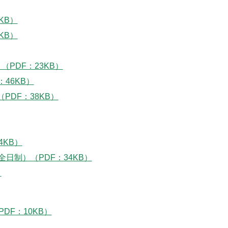
KB）
KB）
PDF：23KB）
46KB）
PDF：38KB）
4KB）
日制）（PDF：34KB）
）
F：10KB）
）