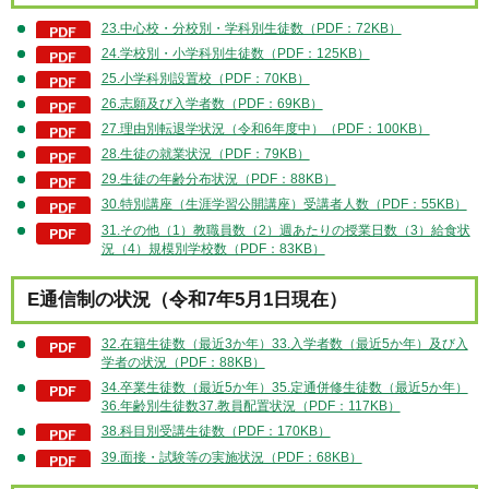
23.中心校・分校別・学科別生徒数（PDF：72KB）
24.学校別・小学科別生徒数（PDF：125KB）
25.小学科別設置校（PDF：70KB）
26.志願及び入学者数（PDF：69KB）
27.理由別転退学状況（令和6年度中）（PDF：100KB）
28.生徒の就業状況（PDF：79KB）
29.生徒の年齢分布状況（PDF：88KB）
30.特別講座（生涯学習公開講座）受講者人数（PDF：55KB）
31.その他（1）教職員数（2）週あたりの授業日数（3）給食状
況（4）規模別学校数（PDF：83KB）
E通信制の状況（令和7年5月1日現在）
32.在籍生徒数（最近3か年）33.入学者数（最近5か年）及び入
学者の状況（PDF：88KB）
34.卒業生徒数（最近5か年）35.定通併修生徒数（最近5か年）
36.年齢別生徒数37.教員配置状況（PDF：117KB）
38.科目別受講生徒数（PDF：170KB）
39.面接・試験等の実施状況（PDF：68KB）