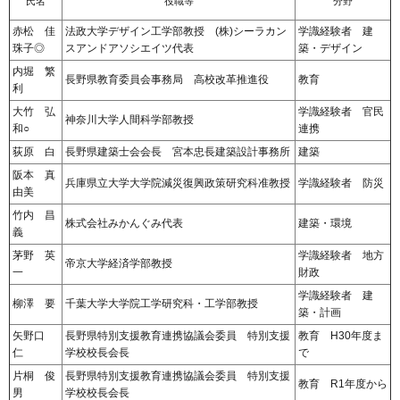
氏名
役職等
分野
赤松 佳
法政大学デザイン工学部教授 (株)シーラカン
学識経験者 建
珠子◎
スアンドアソシエイツ代表
築・デザイン
内堀 繁
長野県教育委員会事務局 高校改革推進役
教育
利
大竹 弘
学識経験者 官民
神奈川大学人間科学部教授
和○
連携
荻原 白
長野県建築士会会長 宮本忠長建築設計事務所
建築
阪本 真
兵庫県立大学大学院減災復興政策研究科准教授
学識経験者 防災
由美
竹内 昌
株式会社みかんぐみ代表
建築・環境
義
茅野 英
学識経験者 地方
帝京大学経済学部教授
一
財政
学識経験者 建
柳澤 要
千葉大学大学院工学研究科・工学部教授
築・計画
矢野口
長野県特別支援教育連携協議会委員 特別支援
教育 H30年度ま
仁
学校校長会長
で
片桐 俊
長野県特別支援教育連携協議会委員 特別支援
教育 R1年度から
男
学校校長会長