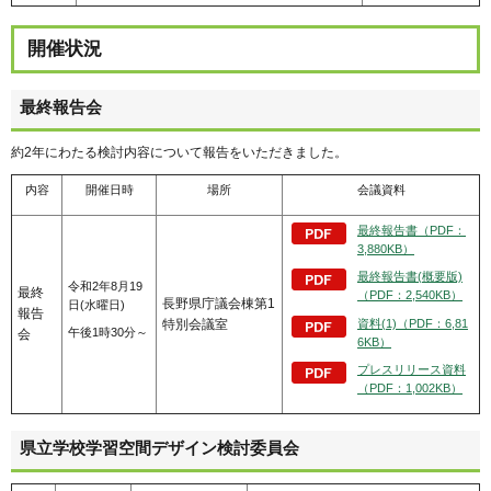
開催状況
最終報告会
約2年にわたる検討内容について報告をいただきました。
内容
開催日時
場所
会議資料
最終報告書（PDF：
3,880KB）
最終報告書(概要版)
令和2年8月19
最終
（PDF：2,540KB）
長野県庁議会棟第1
日(水曜日)
報告
特別会議室
資料(1)（PDF：6,81
午後1時30分～
会
6KB）
プレスリリース資料
（PDF：1,002KB）
県立学校学習空間デザイン検討委員会