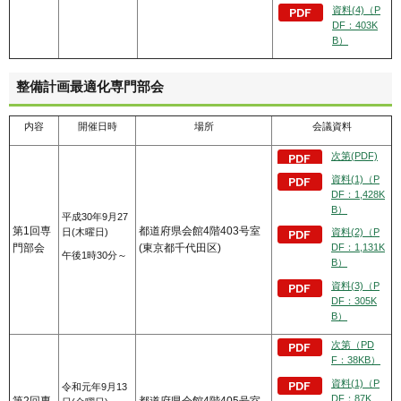
資料(4)（P
DF：403K
B）
整備計画最適化専門部会
内容
開催日時
場所
会議資料
次第(PDF)
資料(1)（P
DF：1,428K
B）
平成30年9月27
第1回専
都道府県会館4階403号室
日(木曜日)
資料(2)（P
門部会
(東京都千代田区)
DF：1,131K
午後1時30分～
B）
資料(3)（P
DF：305K
B）
次第（PD
F：38KB）
資料(1)（P
令和元年9月13
DF：87K