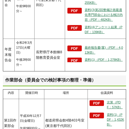
255KB）
会
田区)
午前9時00
資料(3)第2回整備計画最適
分～
化専門部会における検討内
容（PDF：482KB）
資料(4)アンケート結果（P
DF：139KB）
令和2年3月
17日(火曜
最終報告書(案)（PDF：4,0
年度
長野県庁本館棟8
日)
13KB）
末報
階教育委員会室
午後2時00
資料(1)（PDF：1,278KB）
告会
分～
作業部会（委員会での検討事項の整理・準備）
内容
開催日時
場所
会議資料
次第（PD
F：57KB）
資料(1)（P
平成30年12月7
DF：1,432K
第1回作
都道府県会館4階403号室
日(金曜日)
B）
業部会
(東京都千代田区)
午前9時00分～