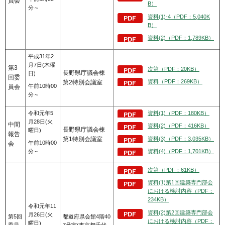
員会
B）
分～
資料(1)-4（PDF：5,040K
B）
資料(2)（PDF：1,789KB）
平成31年2
月7日(木曜
第3
次第（PDF：20KB）
長野県庁議会棟
日)
回委
資料（PDF：269KB）
第2特別会議室
午前10時00
員会
分～
令和元年5
資料(1)（PDF：180KB）
月28日(火
中間
資料(2)（PDF：416KB）
長野県庁議会棟
曜日)
報告
第1特別会議室
資料(3)（PDF：3,035KB）
午前10時00
会
分～
資料(4)（PDF：1,701KB）
次第（PDF：61KB）
資料(1)第1回建築専門部会
における検討内容（PDF：
234KB）
令和元年11
資料(2)第2回建築専門部会
月26日(火
第5回
都道府県会館4階40
における検討内容（PDF：
曜日)
委員
7号室(東京都千代