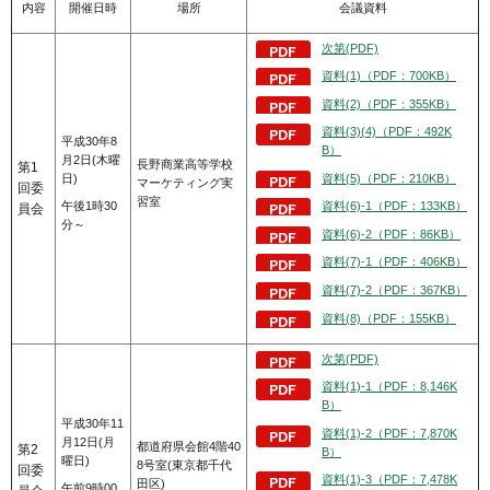
内容
開催日時
場所
会議資料
次第(PDF)
資料(1)（PDF：700KB）
資料(2)（PDF：355KB）
資料(3)(4)（PDF：492K
平成30年8
B）
月2日(木曜
長野商業高等学校
第1
日)
資料(5)（PDF：210KB）
マーケティング実
回委
習室
午後1時30
資料(6)-1（PDF：133KB）
員会
分～
資料(6)-2（PDF：86KB）
資料(7)-1（PDF：406KB）
資料(7)-2（PDF：367KB）
資料(8)（PDF：155KB）
次第(PDF)
資料(1)-1（PDF：8,146K
B）
平成30年11
資料(1)-2（PDF：7,870K
月12日(月
都道府県会館4階40
第2
B）
曜日)
8号室(東京都千代
回委
資料(1)-3（PDF：7,478K
田区)
午前9時00