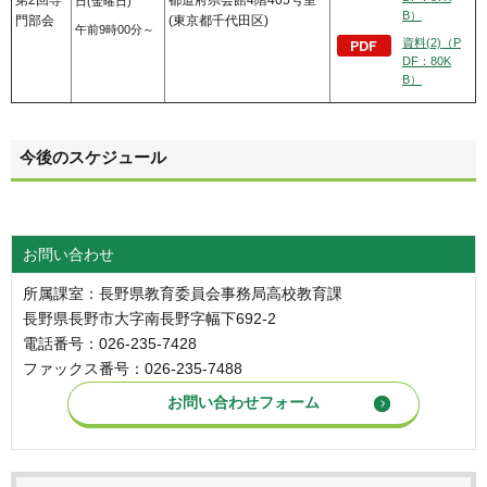
第2回専
都道府県会館4階405号室
日(金曜日)
B）
門部会
(東京都千代田区)
午前9時00分～
資料(2)（P
DF：80K
B）
今後のスケジュール
お問い合わせ
所属課室：長野県教育委員会事務局高校教育課
長野県長野市大字南長野字幅下692-2
電話番号：026-235-7428
ファックス番号：026-235-7488