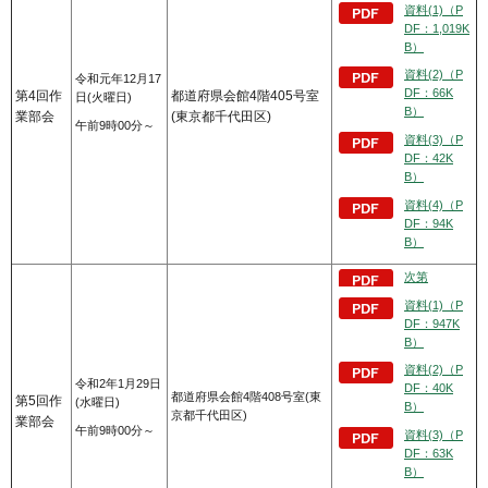
資料(1)（P
DF：1,019K
B）
資料(2)（P
令和元年12月17
DF：66K
第4回作
都道府県会館4階405号室
日(火曜日)
B）
業部会
(東京都千代田区)
午前9時00分～
資料(3)（P
DF：42K
B）
資料(4)（P
DF：94K
B）
次第
資料(1)（P
DF：947K
B）
資料(2)（P
令和2年1月29日
DF：40K
都道府県会館4階408号室(東
第5回作
(水曜日)
B）
京都千代田区)
業部会
午前9時00分～
資料(3)（P
DF：63K
B）