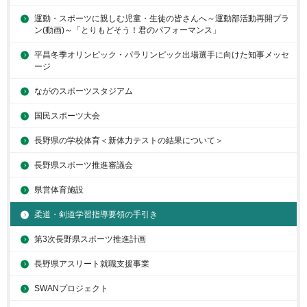
運動・スポーツに親しむ児童・生徒の皆さんへ～運動部活動再開プラ
ン(動画)～「とりもどそう！君のパフォーマンス」
平昌冬季オリンピック・パラリンピック出場選手に向けた知事メッセ
ージ
ながのスポーツスタジアム
国民スポーツ大会
長野県の学校体育＜新体力テストの結果について＞
長野県スポーツ推進審議会
県営体育施設
柔道・剣道学習指導要領の手引き
第3次長野県スポーツ推進計画
長野県アスリート就職支援事業
SWANプロジェクト