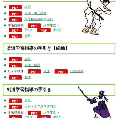
表紙
目次・単元計画
柔道授業展開の流れ
学習指導案（
入学年次
・
2年次
・
3年次
）
資料
柔道学習指導の手引き【続編】
表紙
目次・解説
ビデオ映像（
目次
・
DVD資料
）
名簿
剣道学習指導の手引き
表紙
目次・学年別学習内容
学習指導案（
入学年次
・
2年次
・
3年次
）