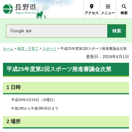
長野県Nagano Prefecture
アクセス
メニュー
検索
ホーム
>
教育・子育て
>
スポーツ
> 平成25年度第2回スポーツ推進審議会次第
更新日：2024年4月1日
平成25年度第2回スポーツ推進審議会次第
1 日時
平成26年3月24日（月曜日）
午後1時から午後3時30分まで
2 場所