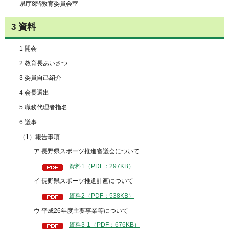
県庁8階教育委員会室
3 資料
1 開会
2 教育長あいさつ
3 委員自己紹介
4 会長選出
5 職務代理者指名
6 議事
（1）報告事項
ア 長野県スポーツ推進審議会について
資料1（PDF：297KB）
イ 長野県スポーツ推進計画について
資料2（PDF：538KB）
ウ 平成26年度主要事業等について
資料3-1（PDF：676KB）