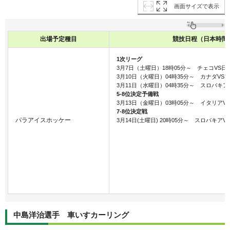
画面サイズで表示
出場予定種目
競技日程（日本時間
1次リーグ
3月7日（土曜日）18時05分～ チェコVS日
3月10日（火曜日）04時35分～ カナダV
3月11日（水曜日）04時35分～ スロバキア
5-8位決定予備戦
3月13日（金曜日）03時05分～ イタリアV
7-8位決定戦
パラアイスホッケー
3月14日(土曜日) 20時05分～ スロバキアV
中島洋治選手 車いすカーリング