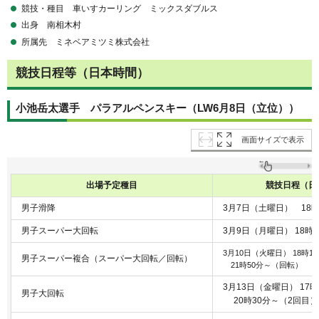
競技・種目 車いすカーリング ミックスダブルス
出身 南相木村
所属先 ミネベアミツミ株式会社
競技日程等（日本時間）
小池岳太選手 パラアルペンスキー（
LW6月8日（立位））
画面サイズで表示
出場予定種目
競技日程（日
男子滑降
3月7日（土曜日） 18時
男子スーパー大回転
3月9日（月曜日） 18時
3月10日（火曜日） 18時
男子スーパー複合（スーパー大回転／回転）
21時50分～（回転）
3月13日（金曜日） 17
男子大回転
20時30分～（2回目）