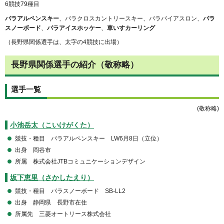
6競技79種目
パラアルペンスキー
、パラクロスカントリースキー、パラバイアスロン、
パラ
スノーボード
、
パラアイスホッケー
、
車いすカーリング
（長野県関係選手は、太字の4競技に出場）
長野県関係選手の紹介（敬称略）
選手一覧
(敬称略)
小池岳太（こいけがくた）
競技・種目 パラアルペンスキー LW6月8日（立位）
出身 岡谷市
所属 株式会社JTBコミュニケーションデザイン
坂下恵里（さかしたえり）
競技・種目 パラスノーボード SB-LL2
出身 静岡県 長野市在住
所属先 三菱オートリース株式会社