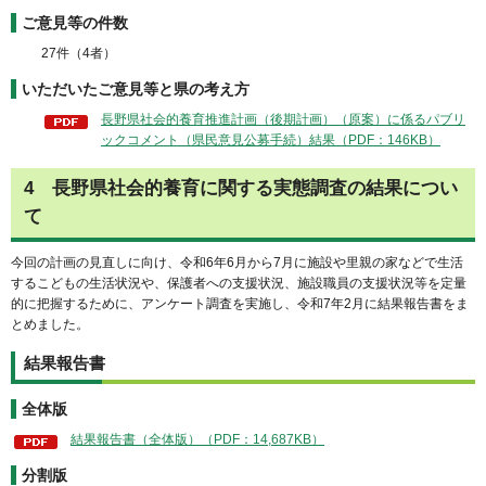
ご意見等の件数
27件（4者）
いただいたご意見等と県の考え方
長野県社会的養育推進計画（後期計画）（原案）に係るパブリ
ックコメント（県民意見公募手続）結果（PDF：146KB）
4 長野県社会的養育に関する実態調査の結果につい
て
今回の計画の見直しに向け、令和6年6月から7月に施設や里親の家などで生活
するこどもの生活状況や、保護者への支援状況、施設職員の支援状況等を定量
的に把握するために、アンケート調査を実施し、令和7年2月に結果報告書をま
とめました。
結果報告書
全体版
結果報告書（全体版）（PDF：14,687KB）
分割版