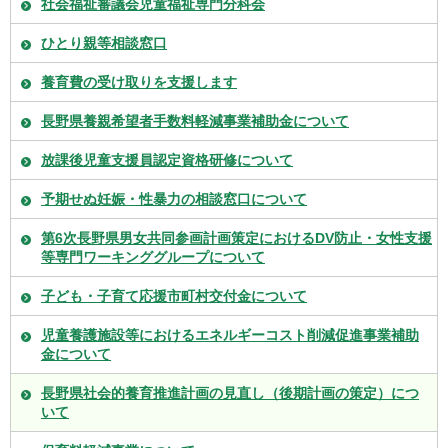
社会福祉審議会児童福祉専門分科会
ひとり親等相談窓口
養育費の受け取りを支援します
長野県養親希望者手数料軽減事業補助金について
放課後児童支援員認定資格研修について
予期せぬ妊娠・性暴力の相談窓口について
第6次長野県男女共同参画計画策定におけるDV防止・女性支援
等専門ワーキンググループについて
子ども・子育て応援市町村交付金について
児童養護施設等におけるエネルギーコスト削減促進事業補助
金について
長野県社会的養育推進計画の見直し（後期計画の策定）につ
いて