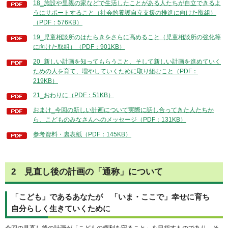
18_施設や里親の家などで生活したことがある人たちが自立できるよ
うにサポートすること（社会的養護自立支援の推進に向けた取組）
（PDF：576KB）
19_児童相談所のはたらきをさらに高めること（児童相談所の強化等
に向けた取組）（PDF：901KB）
20_新しい計画を知ってもらうこと、そして新しい計画を進めていく
ための人を育て、増やしていくために取り組むこと（PDF：
219KB）
21_おわりに（PDF：51KB）
おまけ_今回の新しい計画について実際に話し合ってきた人たちか
ら、こどものみなさんへのメッセージ（PDF：131KB）
参考資料・裏表紙（PDF：145KB）
2 見直し後の計画の「通称」について
「こども」であるあなたが 「いま・ここで」幸せに育ち
自分らしく生きていくために