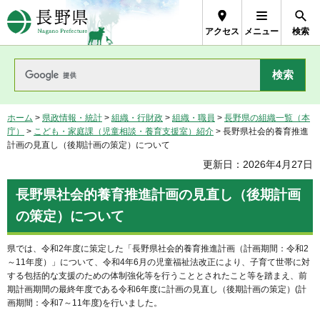
長野県Nagano Prefecture
アクセス
メニュー
検索
ホーム
>
県政情報・統計
>
組織・行財政
>
組織・職員
>
長野県の組織一覧（本
庁）
>
こども・家庭課（児童相談・養育支援室）紹介
> 長野県社会的養育推進
計画の見直し（後期計画の策定）について
更新日：2026年4月27日
長野県社会的養育推進計画の見直し（後期計画
の策定）について
県では、令和2年度に策定した「長野県社会的養育推進計画（計画期間：令和2
～11年度）」について、令和4年6月の児童福祉法改正により、子育て世帯に対
する包括的な支援のための体制強化等を行うこととされたこと等を踏まえ、前
期計画期間の最終年度である令和6年度に計画の見直し（後期計画の策定）(計
画期間：令和7～11年度)を行いました。