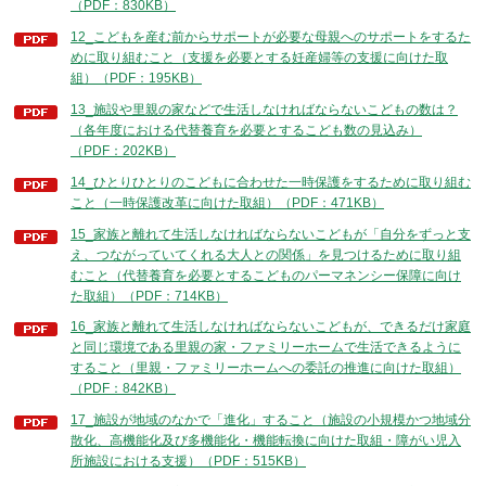
（PDF：830KB）
12_こどもを産む前からサポートが必要な母親へのサポートをするた
めに取り組むこと（支援を必要とする妊産婦等の支援に向けた取
組）（PDF：195KB）
13_施設や里親の家などで生活しなければならないこどもの数は？
（各年度における代替養育を必要とするこども数の見込み）
（PDF：202KB）
14_ひとりひとりのこどもに合わせた一時保護をするために取り組む
こと（一時保護改革に向けた取組）（PDF：471KB）
15_家族と離れて生活しなければならないこどもが「自分をずっと支
え、つながっていてくれる大人との関係」を見つけるために取り組
むこと（代替養育を必要とするこどものパーマネンシー保障に向け
た取組）（PDF：714KB）
16_家族と離れて生活しなければならないこどもが、できるだけ家庭
と同じ環境である里親の家・ファミリーホームで生活できるように
すること（里親・ファミリーホームへの委託の推進に向けた取組）
（PDF：842KB）
17_施設が地域のなかで「進化」すること（施設の小規模かつ地域分
散化、高機能化及び多機能化・機能転換に向けた取組・障がい児入
所施設における支援）（PDF：515KB）