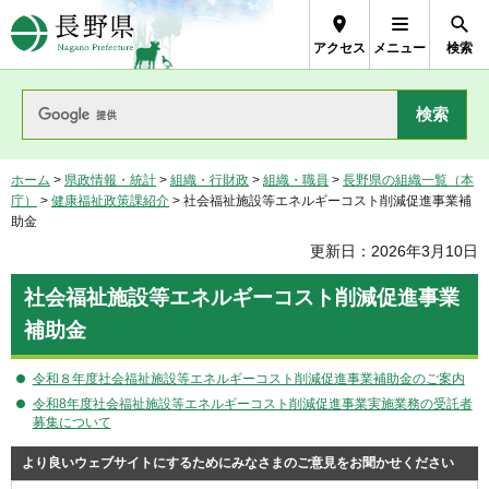
長野県Nagano Prefecture
アクセス
メニュー
検索
ホーム
>
県政情報・統計
>
組織・行財政
>
組織・職員
>
長野県の組織一覧（本
庁）
>
健康福祉政策課紹介
> 社会福祉施設等エネルギーコスト削減促進事業補
助金
更新日：2026年3月10日
社会福祉施設等エネルギーコスト削減促進事業
補助金
令和８年度社会福祉施設等エネルギーコスト削減促進事業補助金のご案内
令和8年度社会福祉施設等エネルギーコスト削減促進事業実施業務の受託者
募集について
より良いウェブサイトにするためにみなさまのご意見をお聞かせください