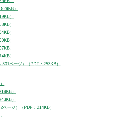
35KB）
829KB）
19KB）
58KB）
64KB）
80KB）
07KB）
74KB）
01ページ）（PDF：253KB）
B）
18KB）
43KB）
ページ）（PDF：214KB）
B）