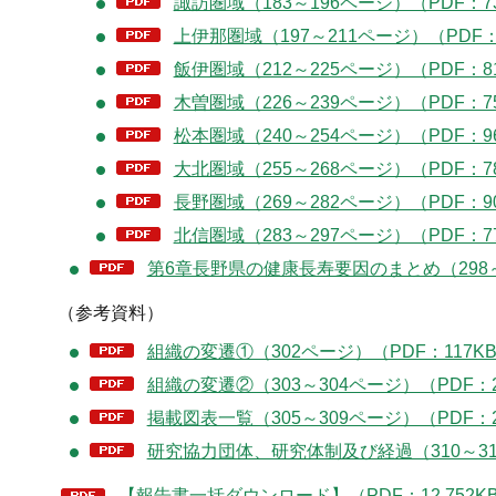
諏訪圏域（183～196ページ）（PDF：7
上伊那圏域（197～211ページ）（PDF：
飯伊圏域（212～225ページ）（PDF：8
木曽圏域（226～239ページ）（PDF：7
松本圏域（240～254ページ）（PDF：9
大北圏域（255～268ページ）（PDF：7
長野圏域（269～282ページ）（PDF：9
北信圏域（283～297ページ）（PDF：7
第6章長野県の健康長寿要因のまとめ（298～3
（参考資料）
組織の変遷①（302ページ）（PDF：117K
組織の変遷②（303～304ページ）（PDF：2
掲載図表一覧（305～309ページ）（PDF：2
研究協力団体、研究体制及び経過（310～312
【報告書一括ダウンロード】（PDF：12,752K