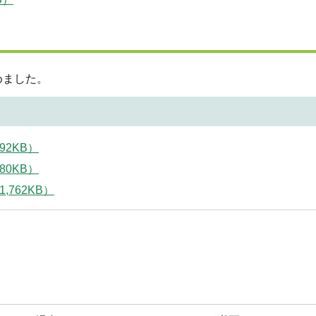
めました。
92KB）
80KB）
762KB）