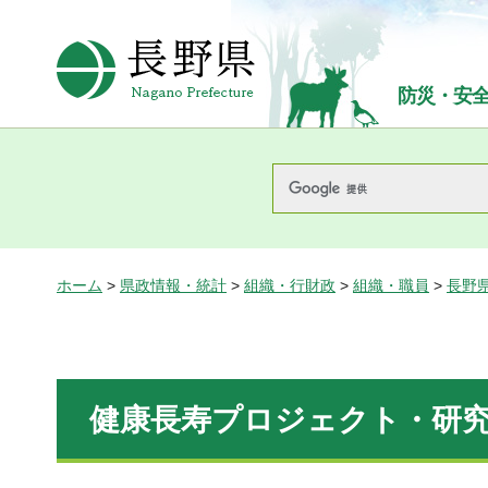
長野県Nagano Prefecture
防災・安
ホーム
>
県政情報・統計
>
組織・行財政
>
組織・職員
>
長野
健康長寿プロジェクト・研