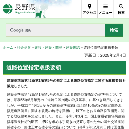
長野県Nagano Prefecture
アクセス
メニュー
検索
ホーム
>
社会基盤
>
建設・建築・開発
>
建築確認
> 道路位置指定取扱要領
更新日：2025年2月4日
道路位置指定取扱要領
建築基準法第42条第1項第5号の規定による道路位置指定に関する取扱要領を
策定しました
建築基準法第42条第1項第5号の規定による道路位置指定の基準等について
は、昭和55年8月策定の「道路位置指定の取扱基準」に基づき運用してきま
しが、平成22年4月1日からの建築基準法施行規則第10条の2の指定道路図、
指定道路調書に関する規定の施行を契機に、以下のとおり道路位置指定に関
する取扱要領を策定しました。また、令和3年3月に、国土交通省住宅局建築
指導課長技術的助言「押印を求める手続きの見直し等のための国土交通省関
係省令の一部改正する省令等の施行について（令和2年12月28日付け国住指