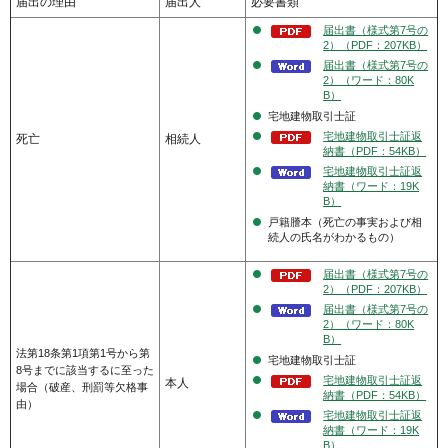
届出の理由
届出人
必要書類
届出書（様式第7号の
2）（PDF：207KB）
届出書（様式第7号の
2）（ワード：80K
B）
宅地建物取引士証
宅地建物取引士証返
死亡
相続人
納書（PDF：54KB）
宅地建物取引士証返
納書（ワード：19K
B）
戸籍謄本（死亡の事実および相
続人の氏名がわかるもの）
届出書（様式第7号の
2）（PDF：207KB）
届出書（様式第7号の
2）（ワード：80K
B）
法第18条第1項第1号から第
宅地建物取引士証
8号までに該当するに至った
宅地建物取引士証返
本人
場合（破産、刑罰等欠格事
納書（PDF：54KB）
由）
宅地建物取引士証返
納書（ワード：19K
B）