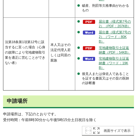
破産、刑罰等欠格事由がわかる
もの
届出書（様式第7号の
2）（PDF：207KB）
届出書（様式第7号の
2）（ワード：80K
B）
法第18条第1項第12号に該
本人又はその
当するに至った場合（心身
宅地建物取引士証返
法定代理人若
納書（PDF：54KB）
の故障により宅地建物取引
しくは同居の
業を適正に営むことができ
宅地建物取引士証返
親族
ない者）
納書（ワード：19K
B）
後見人または保佐人であること
を証する書面又はその旨の医師
の診断書
申請場所
申請場所は、下記のとおりです。
受付時間：午前8時30分から午後5時15分土日祝日を除く
画面サイズで表示