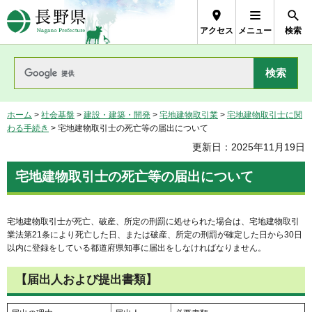
長野県Nagano Prefecture
アクセス
メニュー
検索
ホーム
>
社会基盤
>
建設・建築・開発
>
宅地建物取引業
>
宅地建物取引士に関
わる手続き
> 宅地建物取引士の死亡等の届出について
更新日：2025年11月19日
宅地建物取引士の死亡等の届出について
宅地建物取引士が死亡、破産、所定の刑罰に処せられた場合は、宅地建物取引
業法第21条により死亡した日、または破産、所定の刑罰が確定した日から30日
以内に登録をしている都道府県知事に届出をしなければなりません。
【届出人および提出書類】