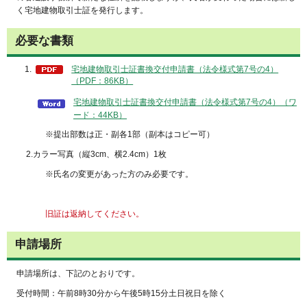
く宅地建物取引士証を発行します。
必要な書類
宅地建物取引士証書換交付申請書（法令様式第7号の4）
（PDF：86KB）
宅地建物取引士証書換交付申請書（法令様式第7号の4）（ワ
ード：44KB）
※提出部数は正・副各1部（副本はコピー可）
2.カラー写真（縦3cm、横2.4cm）1枚
※氏名の変更があった方のみ必要です。
旧証は返納してください。
申請場所
申請場所は、下記のとおりです。
受付時間：午前8時30分から午後5時15分土日祝日を除く