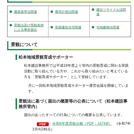
建設リサイクル法関
建築基準法関連
都市計画法関連
連
景観法及び景観条例
長期優良住宅関連
宅地建物法関連
による事前届出
景観について
松本地域景観育成サポーター
松本建設事務所では平成18年度より管内の景観育成に関わる実践
活動に取り組んでいる方や、これから取り組みたいと考えている
方を「景観育成サポーター」として登録しています。
月に一回松本地域景観育成サポーター運営会議を開催していま
す。
景観法に基づく届出の概要等の公表について（松本建設事
務所管内）
届出のあったすべての行為についての概要を公表しています。
令和6年度景観台帳（PDF：167KB）
(令和7年
3月4日時点）