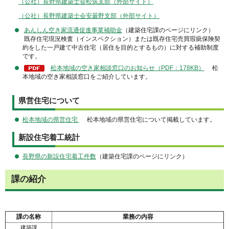
（公社）長野県建築士会松筑支部（外部サイト）
（公社）長野県建築士会安曇野支部（外部サイト）
あんしん空き家流通促進事業補助金
（建築住宅課のページにリンク）
既存住宅現況検査（インスペクション）または既存住宅売買瑕疵保険契
約をした一戸建て中古住宅（居住を目的とするもの）に対する補助制度
です。
松本地域の空き家相談窓口のお知らせ（PDF：178KB）
松
本地域の空き家相談窓口をご紹介しています。
県営住宅について
松本地域の県営住宅
松本地域の県営住宅について掲載しています。
新設住宅着工統計
長野県の新設住宅着工件数
（建築住宅課のページにリンク）
課の紹介
課の名称
業務の内容
建築課