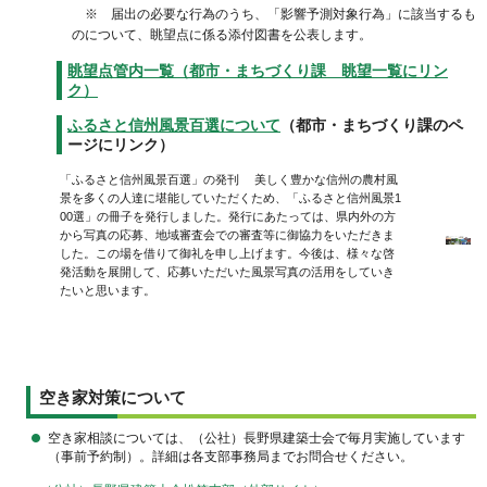
※ 届出の必要な行為のうち、「影響予測対象行為」に該当するも
のについて、眺望点に係る添付図書を公表します。
眺望点管内一覧（都市・まちづくり課 眺望一覧にリン
ク）
ふるさと信州風景百選について
（都市・まちづくり課のペ
ージにリンク）
「ふるさと信州風景百選」の発刊 美しく豊かな信州の農村風
景を多くの人達に堪能していただくため、「ふるさと信州風景1
00選」の冊子を発行しました。発行にあたっては、県内外の方
から写真の応募、地域審査会での審査等に御協力をいただきま
した。この場を借りて御礼を申し上げます。今後は、様々な啓
発活動を展開して、応募いただいた風景写真の活用をしていき
たいと思います。
空き家対策について
空き家相談については、（公社）長野県建築士会で毎月実施しています
（事前予約制）。詳細は各支部事務局までお問合せください。