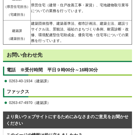
県営住宅（建替・住戸改善工事・家賃）、宅地建物取引業等
（県営住宅担当）
についての業務を行っています。
（宅建担当）
建築団体指導、建築基準法、都市計画法、建築士法、建設リ
サイクル法、景観法、福祉のまちづくり条例、耐震診断・改
建築課
修、環境配慮型住宅助成金、優良宅地・住宅等についての業
（建築担当）
務を行っています。
お問い合わせ先
電話 ※受付時間 平日９時00分～16時30分
0263-40-1934（建築課）
ファックス
0263-47-4970（建築課）
より良いウェブサイトにするためにみなさまのご意見をお聞かせ
ください
このページの情報は役に立ちましたか？