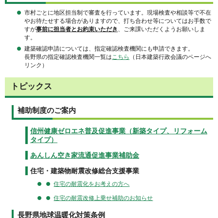
市村ごとに地区担当制で審査を行っています。現場検査や相談等で不在
やお待たせする場合がありますので、打ち合わせ等についてはお手数で
すが
事前に担当者とお約束いただき
、ご来課いただくようお願いしま
す。
建築確認申請については、指定確認検査機関にも申請できます。
長野県の指定確認検査機関一覧は
こちら
（日本建築行政会議のページへ
リンク）
トピックス
補助制度のご案内
信州健康ゼロエネ普及促進事業（新築タイプ、リフォーム
タイプ）
あんしん空き家流通促進事業補助金
住宅・建築物耐震改修総合支援事業
住宅の耐震化をお考えの方へ
住宅の耐震改修上乗せ補助のお知らせ
長野県地球温暖化対策条例