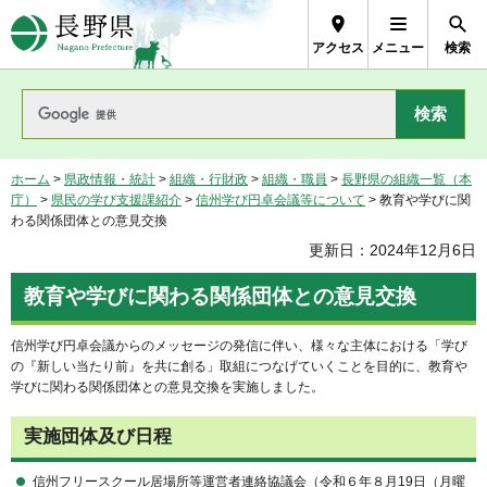
長野県Nagano Prefecture
アクセス
メニュー
検索
ホーム
>
県政情報・統計
>
組織・行財政
>
組織・職員
>
長野県の組織一覧（本
庁）
>
県民の学び支援課紹介
>
信州学び円卓会議等について
> 教育や学びに関
わる関係団体との意見交換
更新日：2024年12月6日
教育や学びに関わる関係団体との意見交換
信州学び円卓会議からのメッセージの発信に伴い、様々な主体における「学び
の『新しい当たり前』を共に創る」取組につなげていくことを目的に、教育や
学びに関わる関係団体との意見交換を実施しました。
実施団体及び日程
信州フリースクール居場所等運営者連絡協議会（令和６年８月19日（月曜