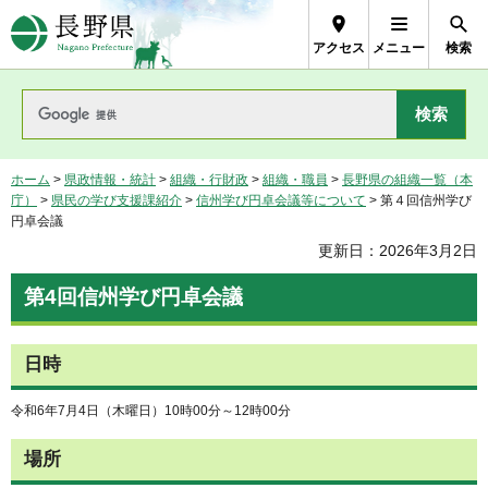
長野県Nagano Prefecture
アクセス
メニュー
検索
ホーム
>
県政情報・統計
>
組織・行財政
>
組織・職員
>
長野県の組織一覧（本
庁）
>
県民の学び支援課紹介
>
信州学び円卓会議等について
> 第４回信州学び
円卓会議
更新日：2026年3月2日
第4回信州学び円卓会議
日時
令和6年7月4日（木曜日）10時00分～12時00分
場所