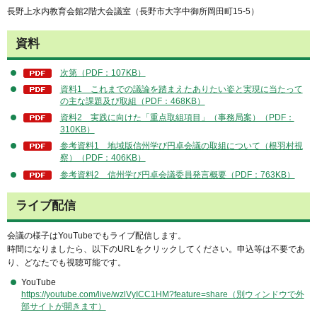
長野上水内教育会館2階大会議室（長野市大字中御所岡田町15-5）
資料
次第（PDF：107KB）
資料1 これまでの議論を踏まえたありたい姿と実現に当たって
の主な課題及び取組（PDF：468KB）
資料2 実践に向けた「重点取組項目」（事務局案）（PDF：
310KB）
参考資料1 地域版信州学び円卓会議の取組について（根羽村視
察）（PDF：406KB）
参考資料2 信州学び円卓会議委員発言概要（PDF：763KB）
ライブ配信
会議の様子はYouTubeでもライブ配信します。
時間になりましたら、以下のURLをクリックしてください。申込等は不要であ
り、どなたでも視聴可能です。
YouTube
https://youtube.com/live/wzlVyICC1HM?feature=share（別ウィンドウで外
部サイトが開きます）