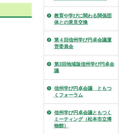
教育や学びに関わる関係団
体との意見交換
第４回信州学び円卓会議運
営委員会
第3回地域版信州学び円卓会
議
信州学び円卓会議 ともつ
くフォーラム
信州学び円卓会議ともつく
ミーティング（松本市立博
物館）