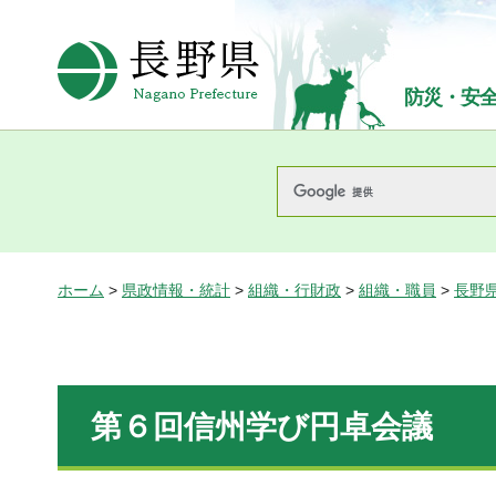
長野県Nagano Prefecture
防災・安
ホーム
>
県政情報・統計
>
組織・行財政
>
組織・職員
>
長野
第６回信州学び円卓会議