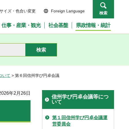
サイズ・色合い変更
Foreign Language
検索
仕事・産業・観光
社会基盤
県政情報・統計
ついて
> 第６回信州学び円卓会議
026年2月26日
信州学び円卓会議等につ
いて
第１回信州学び円卓会議運
営委員会