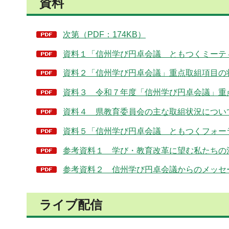
資料
次第（PDF：174KB）
資料１「信州学び円卓会議 ともつくミーティン
資料２「信州学び円卓会議」重点取組項目の状況
資料３ 令和７年度「信州学び円卓会議」重点
資料４ 県教育委員会の主な取組状況について（P
資料５「信州学び円卓会議 ともつくフォーラ
参考資料１ 学び・教育改革に望む私たちの決意(R
参考資料２ 信州学び円卓会議からのメッセージ(R
ライブ配信