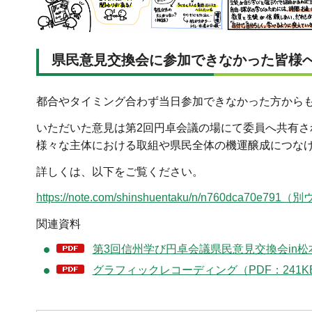
県民意見交換会に参加できなかった皆様
都合やタイミング合わず当日参加できなかった方から
いただいた意見は第2回円卓会議の場にて委員へ共有さ
様々な主体における取組や県民全体の機運醸成につな
詳しくは、以下をご覧ください。
https://note.com/shinshuentaku/n/n760dc
関連資料
第3回信州学び円卓会議県民意見交換会in松本
グラフィックレコーディング（PDF：241K