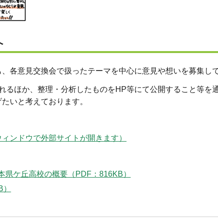
へ
も、各意見交換会で扱ったテーマを中心に意見や想いを募集し
れるほか、整理・分析したものをHP等にて公開すること等を
げたいと考えております。
a70e791（別ウィンドウで外部サイトが開きます）
県ケ丘高校の概要（PDF：816KB）
B）