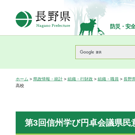
長野県Nagano Prefecture
防災・安
ホーム
>
県政情報・統計
>
組織・行財政
>
組織・職員
>
長野
高校
第3回信州学び円卓会議県民