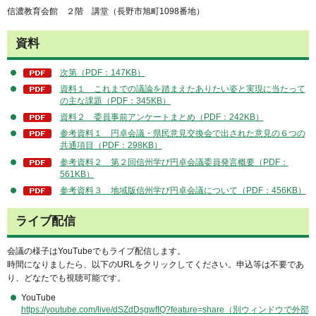
信濃教育会館 ２階 講堂（長野市旭町1098番地）
資料
次第（PDF：147KB）
資料１ これまでの議論を踏まえたありたい姿と実現に当たって
の主な課題（PDF：345KB）
資料２ 委員事前アンケートまとめ（PDF：242KB）
参考資料１ 円卓会議・県民意見交換会で出された意見の６つの
共通項目（PDF：298KB）
参考資料２ 第２回信州学び円卓会議委員発言概要（PDF：
561KB）
参考資料３ 地域版信州学び円卓会議について（PDF：456KB）
ライブ配信
会議の様子はYouTubeでもライブ配信します。
時間になりましたら、以下のURLをクリックしてください。申込等は不要であ
り、どなたでも視聴可能です。
YouTube
https://youtube.com/live/dSZdDsgwfIQ?feature=share（別ウィンドウで外部