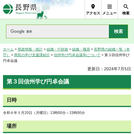
長野県Nagano Prefecture
アクセス
メニュー
検索
ホーム
>
県政情報・統計
>
組織・行財政
>
組織・職員
>
長野県の組織一覧（本
庁）
>
県民の学び支援課紹介
>
信州学び円卓会議等について
> 第３回信州学び
円卓会議
更新日：2024年7月5日
第３回信州学び円卓会議
日時
令和６年５月20日（月曜日）13時00分～15時00分
場所