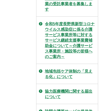
業の受託事業者を募集しま
す
令和5年度長野県新型コロナ
ウイルス感染症に係る介護
サービス事業所等に対する
サービス継続支援事業費補
助金について～介護サービ
ス事業所・施設等の皆様へ
のご案内～
地域包括ケア体制の「見え
る化」について
協力医療機関に関する届出
について