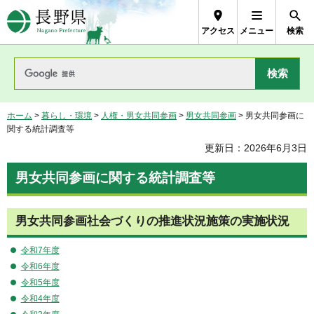
長野県Nagano Prefecture
アクセス
メニュー
検索
ホーム
>
暮らし・環境
>
人権・男女共同参画
>
男女共同参画
> 男女共同参画に
関する統計調査等
更新日：2026年6月3日
男女共同参画に関する統計調査等
男女共同参画社会づくりの推進状況施策の実施状況
令和7年度
令和6年度
令和5年度
令和4年度