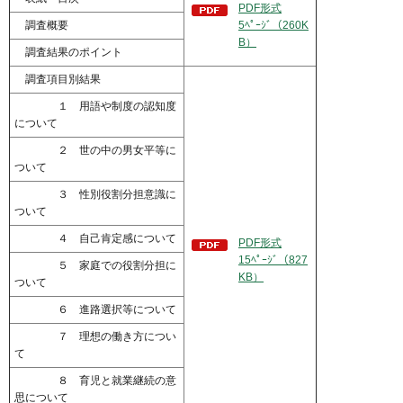
PDF形式
調査概要
5ﾍﾟｰｼﾞ（260K
B）
調査結果のポイント
調査項目別結果
１ 用語や制度の認知度
について
２ 世の中の男女平等に
ついて
３ 性別役割分担意識に
ついて
４ 自己肯定感について
PDF形式
15ﾍﾟｰｼﾞ（827
５ 家庭での役割分担に
KB）
ついて
６ 進路選択等について
７ 理想の働き方につい
て
８ 育児と就業継続の意
思について