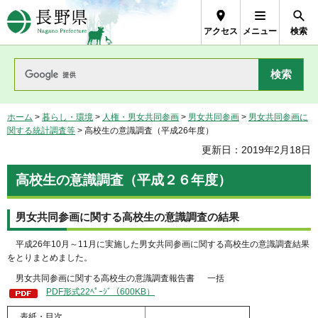
長野県Nagano Prefecture
アクセス
メニュー
検索
ホーム
>
暮らし・環境
>
人権・男女共同参画
>
男女共同参画
>
男女共同参画に
関する統計調査等
> 高校生の意識調査（平成26年度）
更新日：2019年2月18日
高校生の意識調査（平成２６年度）
男女共同参画に関する高校生の意識調査の結果
平成26年10月～11月に実施した男女共同参画に関する高校生の意識調査結果
をとりまとめました。
男女共同参画に関する高校生の意識調査報告書 一括
PDF形式22ﾍﾟｰｼﾞ（600KB）
表紙・目次