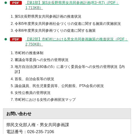
【第1部】第5次長野県男女共同参画計画(R3~R7)（PDF：
1,713KB）
第5次長野県男女共同参画計画の推進状況
令和5年度男女共同参画社会づくりの促進に関する施策の実施状況
令和6年度男女共同参画づくりの促進に関する施策
【第2部】市町村における男女共同参画施策の推進状況（PDF：
2,750KB）
市町村の推進体制
審議会等委員への女性の登用状況
地方自治法(第180条の5）に基づく委員会等への女性の登用状況【内
訳】
首長、自治会長等の状況
議会議員、民生児童委員等、公民館長、PTA会長の状況
女性公務員の登用状況
市町村における女性の参画状況マップ
お問い合わせ
県民文化部人権・男女共同参画課
電話番号：026-235-7106