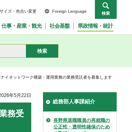
サイズ・色合い変更
Foreign Language
検索
仕事・産業・観光
社会基盤
県政情報・統計
ムナイネットワーク構築・運用業務の業務受託者を募集します
026年5月22日
総務部人事課紹介
業務受
長野県退職職員の再就職の
公正性・透明性確保のため