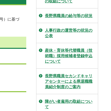
の取組について
長野県職員の給与等の状況
0号）に基づ
人事行政の運営等の状況の
公表
産休・育休等代替職員（技
術職）採用候補者登録申込
について
長野県職員セカンドキャリ
アセンターによる県退職職
員紹介制度のご案内
障がい者雇用の取組につい
て