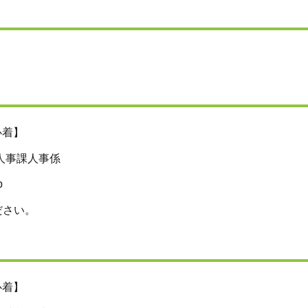
必着】
部人事課人事係
p
ださい。
必着】