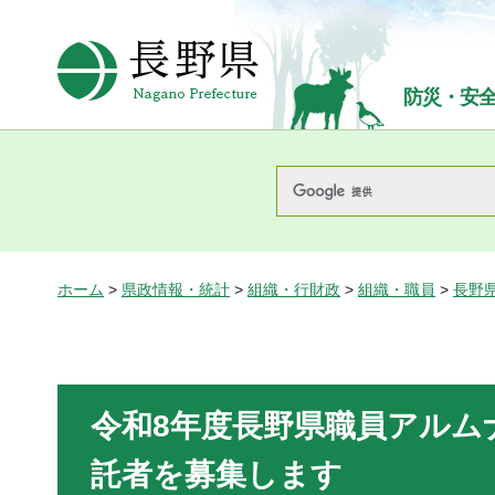
長野県Nagano Prefecture
防災・安
ホーム
>
県政情報・統計
>
組織・行財政
>
組織・職員
>
長野
令和8年度長野県職員アルム
託者を募集します