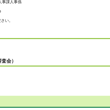
部人事課人事係
p
ださい。
審査会）