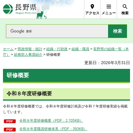
長野県Nagano Prefecture
アクセス
メニュー
検索
ホーム
>
県政情報・統計
>
組織・行財政
>
組織・職員
>
長野県の組織一覧（本
庁）
>
総務部人事課紹介
> 研修概要
更新日：2026年3月31日
研修概要
令和８年度研修概要
令和８年度研修概要では、令和８年度研修計画及び令和７年度研修実績を掲載
しています。
令和８年度研修概要（PDF：2,705KB）
令和８年度職員研修体系（PDF：393KB）