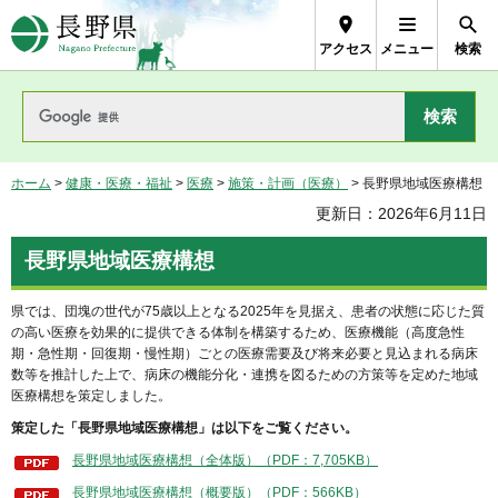
長野県Nagano Prefecture
アクセス
メニュー
検索
ホーム
>
健康・医療・福祉
>
医療
>
施策・計画（医療）
> 長野県地域医療構想
更新日：2026年6月11日
長野県地域医療構想
県では、団塊の世代が75歳以上となる2025年を見据え、患者の状態に応じた質
の高い医療を効果的に提供できる体制を構築するため、医療機能（高度急性
期・急性期・回復期・慢性期）ごとの医療需要及び将来必要と見込まれる病床
数等を推計した上で、病床の機能分化・連携を図るための方策等を定めた地域
医療構想を策定しました。
策定した「長野県地域医療構想」は以下をご覧ください。
長野県地域医療構想（全体版）（PDF：7,705KB）
長野県地域医療構想（概要版）（PDF：566KB）