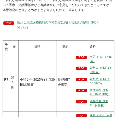
新たな地域医療構想について、「新たな地域医療構想に関する懇談会」にお
いて医療・介護関係者など有識者からご意見をいただいてきたところですが、
本懇談会のとりまとめがまとまりましたので、公表します。
新たな地域医療構想の本格策定に向けた議論の整理（PDF：
518KB）
年
回
日時
場所
資料
度
次第（PDF：41K
B）
資料１（PDF：6
53KB）
第
資料２（PDF：
R7
令和７年(2025年)７月30
長野県庁
１
3,186KB）
日(水曜日)
会議室
回
参考資料（PD
F：10,618KB）
議事概要（PD
F：149KB）
次第（PDF：43K