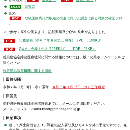
調査票
別添「
地域医療構想の取組の推進に向けた調査に係る対象の確認フロー
」
＜ご参考＞厚生労働省より、記載要領及びQAの発出がありました。
記載要領（令和７年８月25日現在）（PDF：109KB）
Q＆A（令和７年８月25日現在）（PDF：93KB）
感染症協定締結医療機関に関する情報については、以下の県ホームページをご
覧ください。
協定締結医療機関に関する情報
回答期限
令和７年９月10日（水）厳守
令和７年９月17日（水）正午厳守
回答先
長野県医療政策課企画管理係あてに、メールにて御回答ください。
メールアドレス：kikaku-kanri@pref.nagano.lg.jp
留意事項
追って厚生労働省より、調査の記入要領及びＱ＆Ａが発出予定ですので、発
出次第、速やかにこのページに掲載させていただきます。