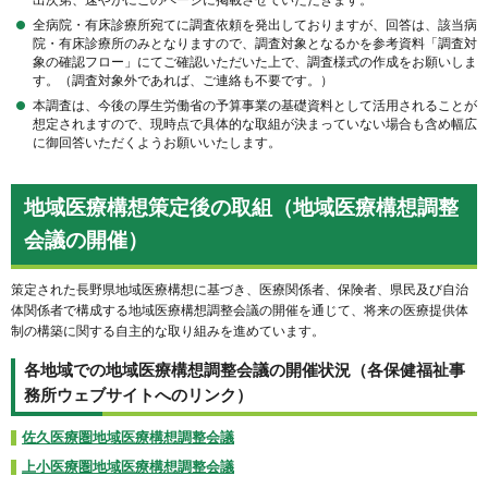
全病院・有床診療所宛てに調査依頼を発出しておりますが、回答は、該当病
院・有床診療所のみとなりますので、調査対象となるかを参考資料「調査対
象の確認フロー」にてご確認いただいた上で、調査様式の作成をお願いしま
す。（調査対象外であれば、ご連絡も不要です。）
本調査は、今後の厚生労働省の予算事業の基礎資料として活用されることが
想定されますので、現時点で具体的な取組が決まっていない場合も含め幅広
に御回答いただくようお願いいたします。
地域医療構想策定後の取組（地域医療構想調整
会議の開催）
策定された長野県地域医療構想に基づき、医療関係者、保険者、県民及び自治
体関係者で構成する地域医療構想調整会議の開催を通じて、将来の医療提供体
制の構築に関する自主的な取り組みを進めています。
各地域での地域医療構想調整会議の開催状況（各保健福祉事
務所ウェブサイトへのリンク）
佐久医療圏地域医療構想調整会議
上小医療圏地域医療構想調整会議