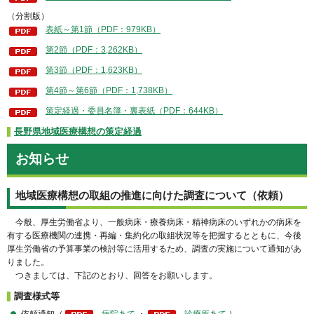
（分割版）
表紙～第1節（PDF：979KB）
第2節（PDF：3,262KB）
第3節（PDF：1,623KB）
第4節～第6節（PDF：1,738KB）
策定経過・委員名簿・裏表紙（PDF：644KB）
長野県地域医療構想の策定経過
お知らせ
地域医療構想の取組の推進に向けた調査について（依頼）
今般、厚生労働省より、一般病床・療養病床・精神病床のいずれかの病床を
有する医療機関の連携・再編・集約化の取組状況等を把握するとともに、今後
厚生労働省の予算事業の検討等に活用するため、調査の実施について通知があ
りました。
つきましては、下記のとおり、回答をお願いします。
調査様式等
依頼通知（
病院あて
・
診療所あて
）