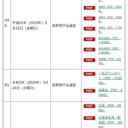
B）
資料2（PDF：351K
B）
資料3（PDF：584K
H3
B）
平成31年（2019年）3
0
長野県庁会議室
月15日（金曜日）
資料4（PDF：772K
B）
参考資料1（PDF：
1,493KB）
参考資料2（PDF：
1,600KB）
議事録（PDF：661
KB）
一括ダウンロー
ド（PDF：3,910
令和2年（2020年）3月
KB）
R1
長野県庁会議室
24日（火曜日）
議事録（PDF：3
04KB）
次第（PDF：49
KB）
出席者名簿・配
席図（PDF：181
KB）