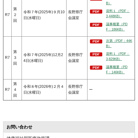
B）
第
資料１（PDF：
令和７年(2025年)９月10
長野県庁
R7
２
3,448KB）
日(水曜日)
会議室
回
議事概要（PD
F：186KB）
次第（PDF：44K
B）
第
資料１（PDF：
令和７年(2025年)12月2
長野県庁
R7
３
3,829KB）
4日(水曜日)
会議室
回
議事概要（PD
F：146KB）
第
令和８年(2026年)２月４
長野県庁
R7
４
ー
日(水曜日)
会議室
回
お問い合わせ